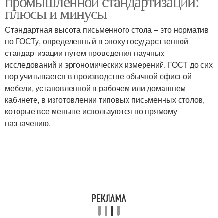
промышленной стандартизации:
плюсы и минусы
Стандартная высота письменного стола – это норматив
Осанка за
по ГОСТу, определенный в эпоху государственной
Компьютерный стол
компьютерным столом
стандартизации путем проведения научных
исследований и эргономических измерений. ГОСТ до сих
пор учитывается в производстве обычной офисной
мебели, установленной в рабочем или домашнем
Стол для ребенка
Письменные столы
кабинете, в изготовлении типовых письменных столов,
которые все меньше используются по прямому
назначению.
Письменный размер
Офисный стол
Школьные столы
Стол для школьника