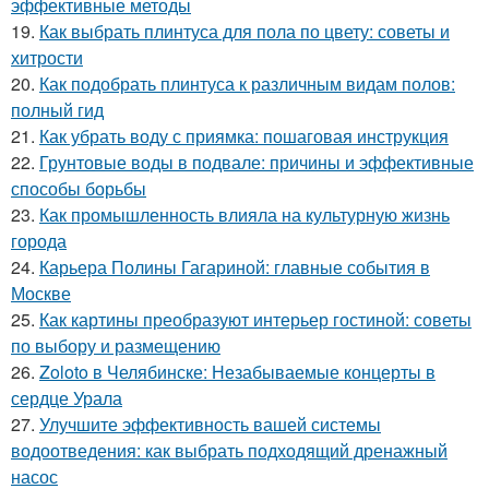
эффективные методы
19.
Как выбрать плинтуса для пола по цвету: советы и
хитрости
20.
Как подобрать плинтуса к различным видам полов:
полный гид
21.
Как убрать воду с приямка: пошаговая инструкция
22.
Грунтовые воды в подвале: причины и эффективные
способы борьбы
23.
Как промышленность влияла на культурную жизнь
города
24.
Карьера Полины Гагариной: главные события в
Москве
25.
Как картины преобразуют интерьер гостиной: советы
по выбору и размещению
26.
Zoloto в Челябинске: Незабываемые концерты в
сердце Урала
27.
Улучшите эффективность вашей системы
водоотведения: как выбрать подходящий дренажный
насос