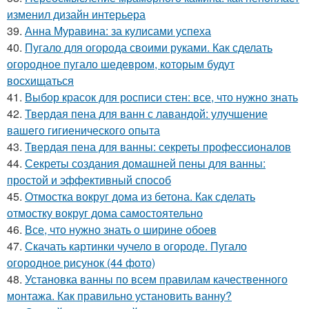
изменил дизайн интерьера
39.
Анна Муравина: за кулисами успеха
40.
Пугало для огорода своими руками. Как сделать
огородное пугало шедевром, которым будут
восхищаться
41.
Выбор красок для росписи стен: все, что нужно знать
42.
Твердая пена для ванн с лавандой: улучшение
вашего гигиенического опыта
43.
Твердая пена для ванны: секреты профессионалов
44.
Секреты создания домашней пены для ванны:
простой и эффективный способ
45.
Отмостка вокруг дома из бетона. Как сделать
отмостку вокруг дома самостоятельно
46.
Все, что нужно знать о ширине обоев
47.
Скачать картинки чучело в огороде. Пугало
огородное рисунок (44 фото)
48.
Установка ванны по всем правилам качественного
монтажа. Как правильно установить ванну?