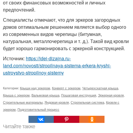
от своих финансовых возможностей и личных
предпочтений.
Специалисты отмечают, что для эркеров загородных
домов оптимальным решением является выбор одного
из современных видов черепицы (битумная,
натуральная, металлочерепица и т. д.). Такой вид кровли
будет хорошо гармонировать с эркерной конструкцией.
Источник:
https://idei-dizajna.ru-
land.com/novosti/stropilnaya-sistema-erkera-kryshi-
ustroystvo-stropilnoy-sistemy
Категории:
Крыши над эркером
,
Конверт с эркером
,
Четырехскатная крыша
,
Крыша с эркером
,
Вальмовая крыша
,
Пошаговая инструкция
,
Эркерная кровля
,
Строительные материалы
,
Яндовая кровля
,
Стропильная система
,
Кровли с
эркером
,
Подготовительный процесс
Читайте также