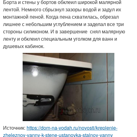
Борта и стены у бортов обклеил широкой малярной
лентой. Немного сбрызнул зазоры водой и задул их
монтажной пеной. Когда пена схватилась, обрезал
лишнее с небольшим углублением и заделал все три
стороны силиконом. И в завершение снял малярную
ленту и обклеил специальным уголком для ванн и
душевых кабинок.
Источник:
https://dom-na-vodah.ru/novosti/kreplenie-
zheleznoy-vanny-k-stene-ustanovka-stalnoy-vanny