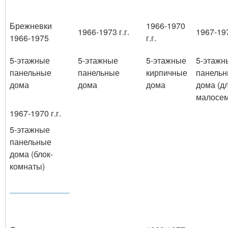
Брежневки
1966-1970
1966-1973 г.г.
1967-197
1966-1975
г.г.
5-этажные
5-этажные
5-этажные
5-этажн
панельные
панельные
кирпичные
панель
дома
дома
дома
дома (д
малосе
1967-1970 г.г.
5-этажные
панельные
дома (блок-
комнаты)