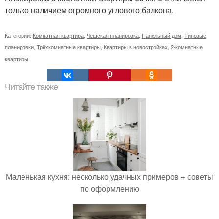
только наличием огромного углового балкона.
Категории:
Комнатная квартира
,
Чешская планировка
,
Панельный дом
,
Типовые
планировки
,
Трёхкомнатные квартиры
,
Квартиры в новостройках
,
2-комнатные
квартиры
Читайте также
Маленькая кухня: несколько удачных примеров + советы
по оформлению