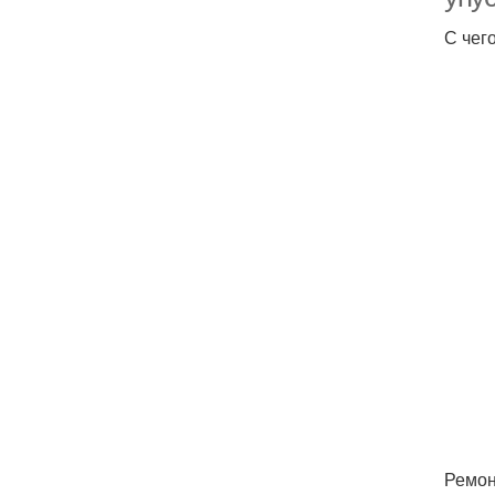
С чег
Ремон