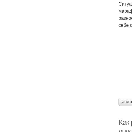
Ситуа
мараф
разно
себе 
читат
Как 
упус