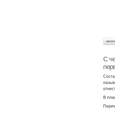
читат
С че
пер
Соста
назыв
отнес
В пла
Переч