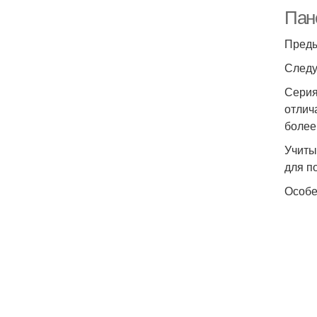
Пан
Преды
Следу
Серия
отлич
более
Учиты
для п
Особе