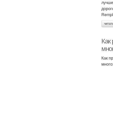
лучше
дорог
Rempl
читат
Как
мно
Как п
много