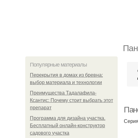
Пан
Популярные материалы
Перекрытия в домах из бревна:
выбор материала и технологии
Преимущества Тадалафила-
Ксантис: Почему стоит выбрать этот
препарат
Пан
Программа для дизайна участка.
Серия
Бесплатный онлайн-конструктор
садового участка