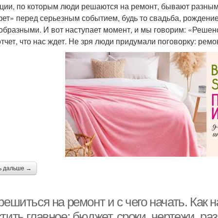
ции, по которым люди решаются на ремонт, бывают разными.
ет» перед серьезным событием, будь то свадьба, рождение 
образными. И вот наступает момент, и мы говорим: «Решено
отчет, что нас ждет. Не зря люди придумали поговорку: рем
ь дальше →
решиться на ремонт и с чего начать. Как 
тить главное: бюджет, сроки, чертежи, р