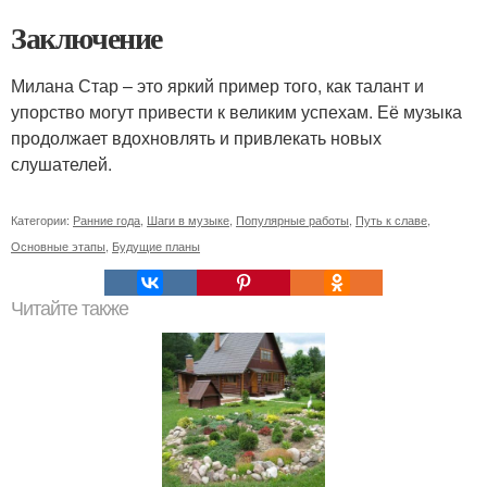
Заключение
Милана Стар – это яркий пример того, как талант и
упорство могут привести к великим успехам. Её музыка
продолжает вдохновлять и привлекать новых
слушателей.
Категории:
Ранние года
,
Шаги в музыке
,
Популярные работы
,
Путь к славе
,
Основные этапы
,
Будущие планы
Читайте также