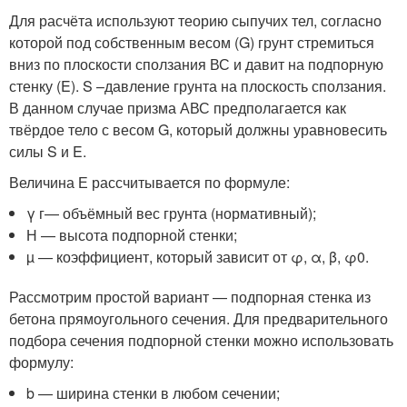
Для расчёта используют теорию сыпучих тел, согласно
которой под собственным весом (G) грунт стремиться
вниз по плоскости сползания ВС и давит на подпорную
стенку (E). S –давление грунта на плоскость сползания.
В данном случае призма АВС предполагается как
твёрдое тело с весом G, который должны уравновесить
силы S и E.
Величина Е рассчитывается по формуле:
γ
г
— объёмный вес грунта (нормативный);
Н — высота подпорной стенки;
µ — коэффициент, который зависит от φ, α, β, φ
0
.
Рассмотрим простой вариант — подпорная стенка из
бетона прямоугольного сечения. Для предварительного
подбора сечения подпорной стенки можно использовать
формулу:
b — ширина стенки в любом сечении;