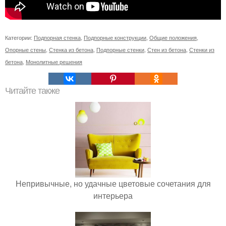
Категории:
Подпорная стенка
,
Подпорные конструкции
,
Общие положения
,
Опорные стены
,
Стенка из бетона
,
Подпорные стенки
,
Стен из бетона
,
Стенки из
бетона
,
Монолитные решения
Читайте также
Непривычные, но удачные цветовые сочетания для
интерьера