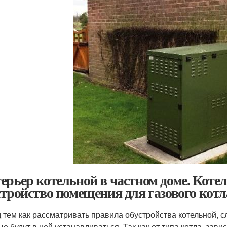
ерьер котельной в частном доме. Котел
стройство помещения для газового котл
 тем как рассматривать правила обустройства котельной, с
ые будут в ней устанавливаться. Так как от типа котла, за