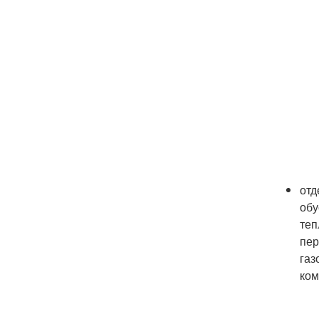
отд
обу
теп
пер
газ
ком