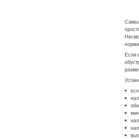
Самый
прост
Несмо
норма
Если 
обуст
разме
Устан
есл
нал
обя
мин
нал
нал
выс