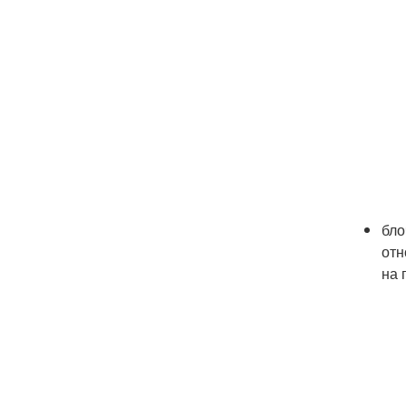
бло
отн
на 