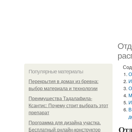
Отд
рас
Сод
Популярные материалы
О
И
Перекрытия в домах из бревна:
О
выбор материала и технологии
М
Преимущества Тадалафила-
И
Ксантис: Почему стоит выбрать этот
В
препарат
д
Программа для дизайна участка.
Отд
Бесплатный онлайн-конструктор