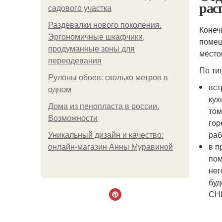
рас
садового участка
Раздевалки нового поколения.
Конеч
Эргономичные шкафчики,
помещ
продуманные зоны для
место
переодевания
По ти
Рулоны обоев: сколько метров в
вст
одном
кух
Дома из пенопласта в россии.
том
Возможности
гор
раб
Уникальный дизайн и качество:
в п
онлайн-магазин Анны Муравиной
пом
нег
буд
СНИ