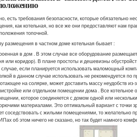
положению
но, есть требования безопасности, которые обязательно не
ения, как котельная, но все же они предоставляют нам пра
положения топочной.
пу размещения в частном доме котельная бывает :
роенная в дом . В этом случае все оборудование размещае
ня или коридор). В плане простоты и дешевизны обустройст
 случае, если планируется использовать маломощный компа
елкой в данном случае использовать не рекомендуется по 
отающее на солярке, может доставить массу неудобств из-з
ристройке или отдельном помещении дома . Все котельное
ещении, которое соединяется с домом одной или нескольки
орючими материалами. Это оптимальный вариант с точки зр
ет соседствовать с жилыми помещениями, то желательно п
Пах об этом ничего не сказано, но так будет намного комф