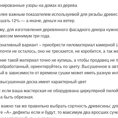
нированные узоры на домах из дерева
лее важным показателем используемой для резьбы древеси
шать 12% — а иначе, деньги на ветер.
му, для изготовления деревянного фасадного декора нужн
авесом минимум три года.
рнативный вариант – приобрести пиломатериал камерной (а
 почти не осталось, оно не трескается, не коробится, а так
нке такой материал точно не купишь, а чтобы продавец не
обработанный, ориентируйтесь по цвету. Высушенное в авт
ый в зависимости от времени сушки может иметь разную ин
высушенная доска имеет характерный цвет
: если ваша мастерская не оборудована циркулярной пилой
а быть обрезная.
 важно так же правильно выбрать сортность древесины: для
те «А» дефекты если и будут, то максимум два вросших суч