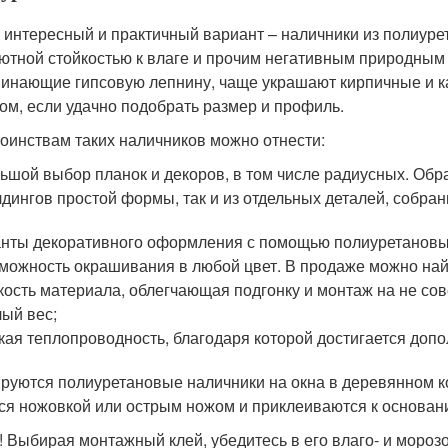
 интересный и практичный вариант – наличники из полиуре
ютной стойкостью к влаге и прочим негативным природным 
инающие гипсовую лепнину, чаще украшают кирпичные и ка
ом, если удачно подобрать размер и профиль.
тоинствам таких наличников можно отнести:
ьшой выбор планок и декоров, в том числе радиусных. Обр
дингов простой формы, так и из отдельных деталей, собран
нты декоративного оформления с помощью полиуретановых
можность окрашивания в любой цвет. В продаже можно на
кость материала, облегчающая подгонку и монтаж на не со
ый вес;
кая теплопроводность, благодаря которой достигается допо
руются полиуретановые наличники на окна в деревянном ко
ся ножовкой или острым ножом и приклеиваются к основани
! Выбирая монтажный клей, убедитесь в его влаго- и морозо