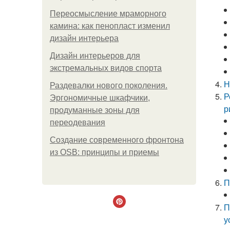
Переосмысление мраморного
камина: как пенопласт изменил
дизайн интерьера
Дизайн интерьеров для
экстремальных видов спорта
Н
Раздевалки нового поколения.
Р
Эргономичные шкафчики,
р
продуманные зоны для
переодевания
Создание современного фронтона
из OSB: принципы и приемы
П
П
у