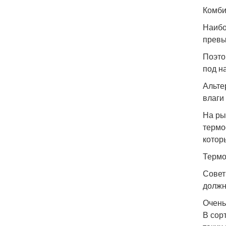
Комби
Наибо
превы
Поэто
под н
Альте
влаги
На ры
термо
котор
Термо
Совет
должн
Очень
В сор