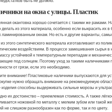
 недостатков быть не должно.
ичники на окна с улицы. Пластик
янная окантовка хорошо сочетается с такими же рамами. Н
 делать из этого материала, особенно если выкрасить их в
 к ламинированным окнам. Но есть и другие варианты, самы
 из этого синтетического материала изготавливают из пол
тическим воздействиям. В процессе замешивания сырья в 
массу устойчивой к температурным перепадам и механическ
ающие под солнцем. Поэтому уход за такими наличниками п
хности от грязи, если это необходимо.
ите внимание! Пластиковые наличники выпускаются для уст
окупке нужно обращать внимание на рекомендуемую област
е изделия способны выдерживать сильные морозы и ультра
дно их достоинство – приемлемая стоимость. А также лёгко
ливается ножовкой по металлу с мелким зубом или такой же
ий не слишком разнообразен как по форме, так и по цвету.