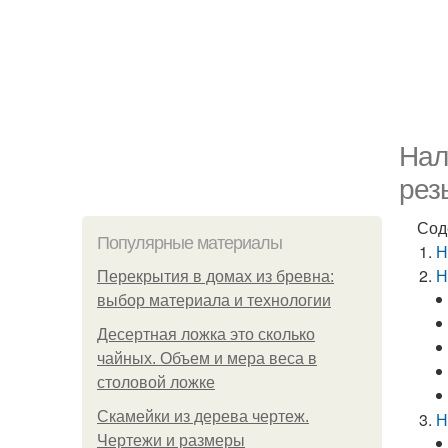
Нал
рез
Сод
Популярные материалы
Н
Н
Перекрытия в домах из бревна:
выбор материала и технологии
Десертная ложка это сколько
чайных. Объем и мера веса в
столовой ложке
Скамейки из дерева чертеж.
Н
Чертежи и размеры