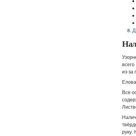
Д
Нал
Узорн
всего
из-за
Елова
Все о
содер
Листв
Налич
твёрд
руку.