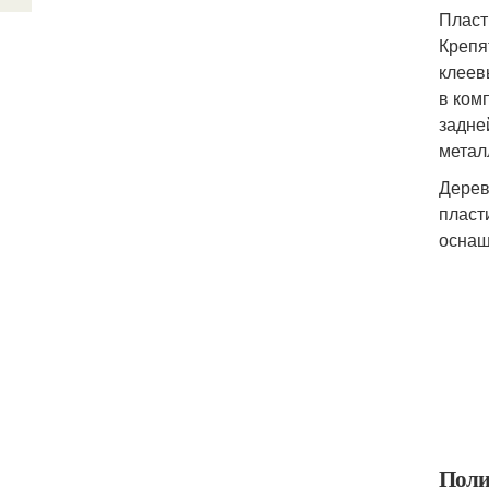
Пласт
Крепя
клеев
в ком
задне
метал
Дерев
пласт
оснащ
Поли