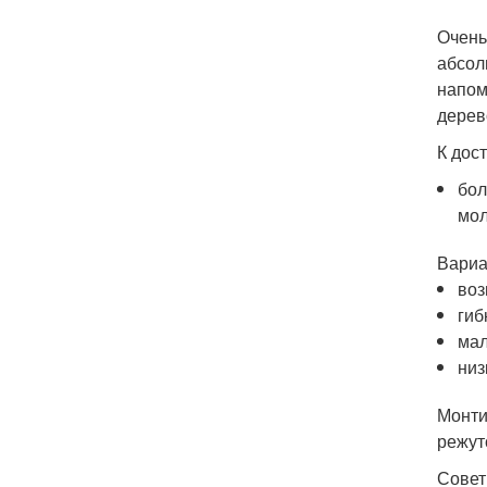
Очень
абсол
напом
дерев
К дос
бол
мол
Вариа
воз
гиб
мал
низ
Монти
режут
Совет