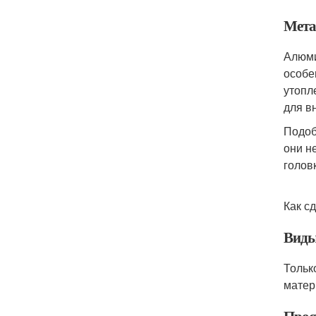
Мета
Алюми
особе
утопл
для в
Подоб
они н
голов
Как с
Виды
Тольк
матер