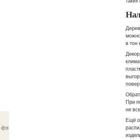
таких
Нал
Дерев
можно
в тон
Декор
клима
пласт
выгор
повер
Обрат
При п
не вс
Ещё о
⇦
распи
издел