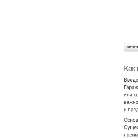
читат
Как
Введ
Гараж
или х
важно
и пре
Основ
Сущес
преим