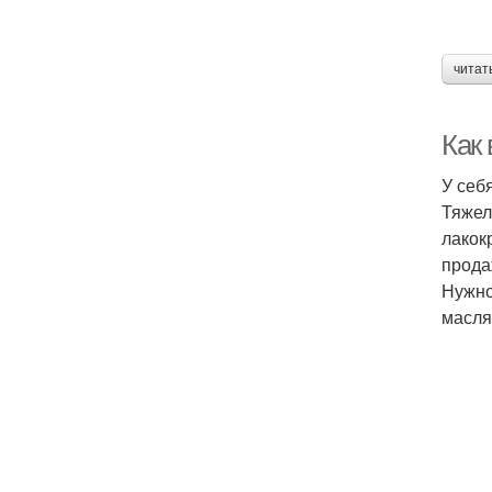
читат
Как 
У себ
Тяжел
лакок
прода
Нужно
масля