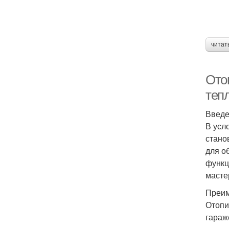
читат
Ото
теп
Введ
В усл
стано
для о
функц
масте
Преим
Отопи
гараж