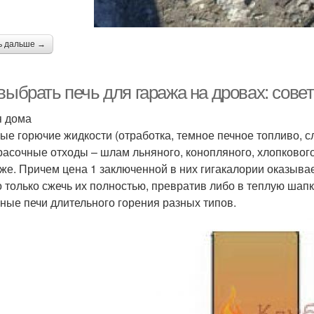
ь дальше →
выбрать печь для гаража на дровах: сове
я дома
ые горючие жидкости (отработка, темное печное топливо, с
расочные отходы – шлам льняного, конопляного, хлопкового 
же. Причем цена 1 заключенной в них гигакалории оказывае
 только сжечь их полностью, превратив либо в теплую шапк
ные печи длительного горения разных типов.