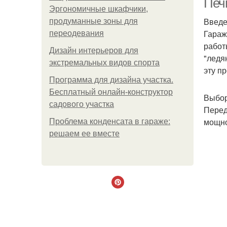
Печ
Эргономичные шкафчики,
Введ
продуманные зоны для
Гараж
переодевания
работ
Дизайн интерьеров для
"ледя
экстремальных видов спорта
эту п
Программа для дизайна участка.
Бесплатный онлайн-конструктор
Выбор
садового участка
Перед
мощно
Проблема конденсата в гараже:
решаем ее вместе