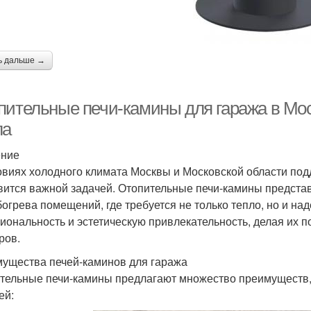
ь дальше →
пительные печи-камины для гаража в Мо
ла
ение
овиях холодного климата Москвы и Московской области по
вится важной задачей. Отопительные печи-камины предста
богрева помещений, где требуется не только тепло, но и над
иональность и эстетическую привлекательность, делая их
ров.
ущества печей-каминов для гаража
тельные печи-камины предлагают множество преимуществ,
ей: