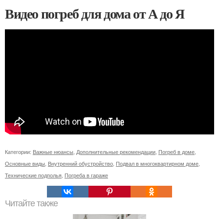
Видео погреб для дома от А до Я
Категории:
Важные нюансы
,
Дополнительные рекомендации
,
Погреб в доме
,
Основные виды
,
Внутренний обустройство
,
Подвал в многоквартирном доме
,
Технические подполья
,
Погреба в гараже
Читайте также