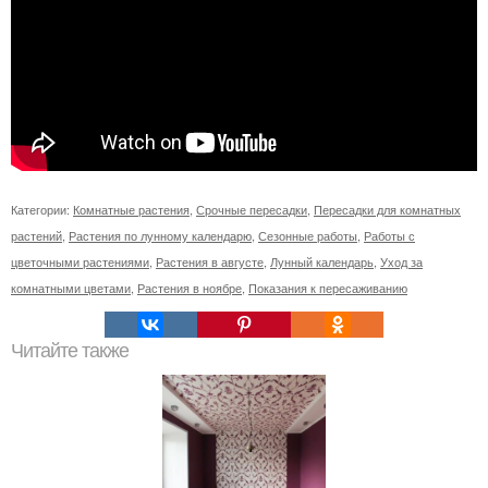
Категории:
Комнатные растения
,
Срочные пересадки
,
Пересадки для комнатных
растений
,
Растения по лунному календарю
,
Сезонные работы
,
Работы с
цветочными растениями
,
Растения в августе
,
Лунный календарь
,
Уход за
комнатными цветами
,
Растения в ноябре
,
Показания к пересаживанию
Читайте также