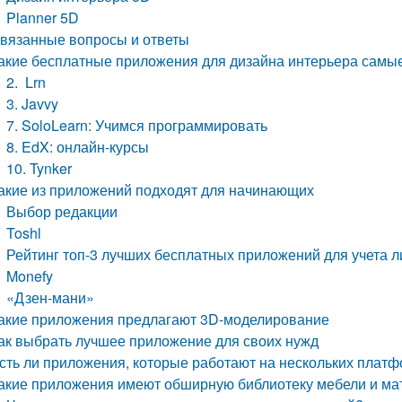
Planner 5D
вязанные вопросы и ответы
акие бесплатные приложения для дизайна интерьера самы
2. Lrn
3. Javvy
7. SoloLearn: Учимся программировать
8. EdX: онлайн-курсы
10. Tynker
акие из приложений подходят для начинающих
Выбор редакции
Toshl
Рейтинг топ-3 лучших бесплатных приложений для учета 
Monefy
«Дзен-мани»
акие приложения предлагают 3D-моделирование
ак выбрать лучшее приложение для своих нужд
сть ли приложения, которые работают на нескольких плат
акие приложения имеют обширную библиотеку мебели и ма