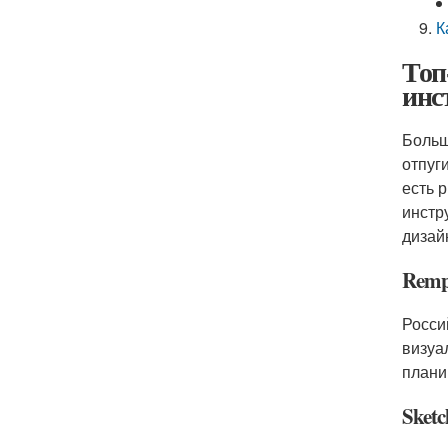
К
Топ
инс
Больш
отпуг
есть 
инстр
дизай
Remp
Росси
визуа
плани
Sket