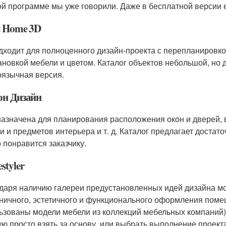
ой программе мы уже говорили. Даже в бесплатной версии ес
t Home 3D
дходит для полноценного дизайн-проекта с перепланировко
ановкой мебели и цветом. Каталог объектов небольшой, но 
оязычная версия.
он Дизайн
азначена для планирования расположения окон и дверей, в
и и предметов интерьера и т. д. Каталог предлагает доста
о понравится заказчику.
styler
даря наличию галереи предустановленных идей дизайна м
ничного, эстетичного и функционального оформления поме
ьзованы модели мебели из коллекций мебельных компаний).
ую просто взять за основу, или выбрать выполнение проекта