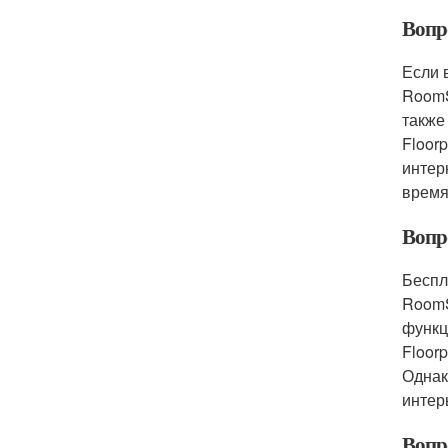
Вопр
Если 
RoomS
также
Floor
интер
время
Вопр
Беспл
RoomS
функц
Floor
Однак
интер
Вопр