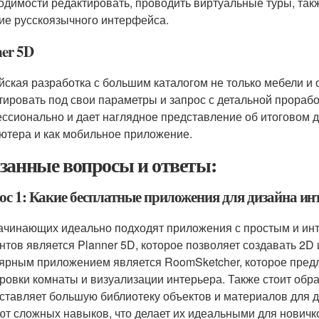
одимости редактировать, проводить виртуальные туры, такж
ие русскоязычного интерфейса.
ner 5D
йская разработка с большим каталогом не только мебели и о
тировать под свои параметры и запрос с детальной прорабо
ссионально и дает наглядное представление об итоговом д
ютера и как мобильное приложение.
занные вопросы и ответы:
ос 1: Какие бесплатные приложения для дизайна и
ачинающих идеально подходят приложения с простым и ин
нтов является Planner 5D, которое позволяет создавать 2D
ярным приложением является RoomSketcher, которое предл
ровки комнаты и визуализации интерьера. Также стоит обра
ставляет большую библиотеку объектов и материалов для д
ют сложных навыков, что делает их идеальными для новичк