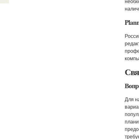
необх
налич
Plan
Росси
редак
профе
компь
Свя
Вопр
Для н
вариа
попул
плани
предо
требу