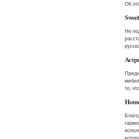
Об эт
Swee
Не по
расст
русск
Астр
Предн
мебел
то, чт
Home
Благо
гармо
испол
котор