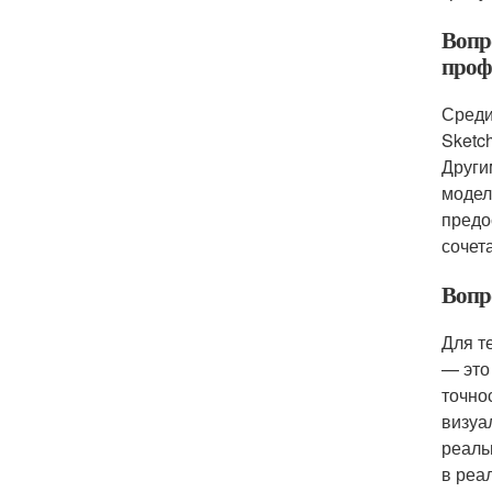
Вопр
проф
Среди
Sketc
Други
модел
предо
сочет
Вопр
Для т
— это
точно
визуа
реаль
в реа