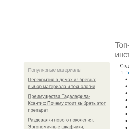
Топ
инс
Сод
Популярные материалы
Т
Перекрытия в домах из бревна:
выбор материала и технологии
Преимущества Тадалафила-
Ксантис: Почему стоит выбрать этот
препарат
Раздевалки нового поколения.
Эргономичные шкафчики,