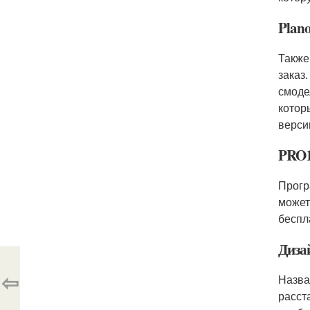
Plan
Также
заказ
смоде
котор
верси
PRO
Прогр
может
беспл
Диза
⇦
Назва
расст