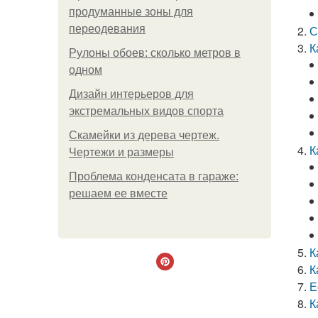
продуманные зоны для
переодевания
С
К
Рулоны обоев: сколько метров в
одном
Дизайн интерьеров для
экстремальных видов спорта
Скамейки из дерева чертеж.
К
Чертежи и размеры
Проблема конденсата в гараже:
решаем ее вместе
К
К
Е
К