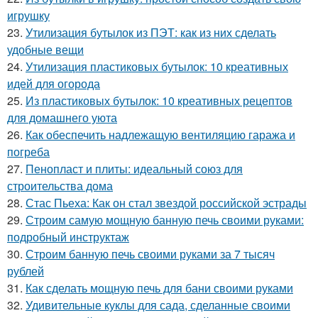
игрушку
23.
Утилизация бутылок из ПЭТ: как из них сделать
удобные вещи
24.
Утилизация пластиковых бутылок: 10 креативных
идей для огорода
25.
Из пластиковых бутылок: 10 креативных рецептов
для домашнего уюта
26.
Как обеспечить надлежащую вентиляцию гаража и
погреба
27.
Пенопласт и плиты: идеальный союз для
строительства дома
28.
Стас Пьеха: Как он стал звездой российской эстрады
29.
Строим самую мощную банную печь своими руками:
подробный инструктаж
30.
Строим банную печь своими руками за 7 тысяч
рублей
31.
Как сделать мощную печь для бани своими руками
32.
Удивительные куклы для сада, сделанные своими