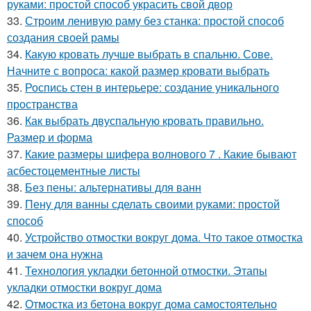
руками: простой способ украсить свой двор
33.
Строим ленивую раму без станка: простой способ
создания своей рамы
34.
Какую кровать лучше выбрать в спальню. Сове.
Начните с вопроса: какой размер кровати выбрать
35.
Роспись стен в интерьере: создание уникального
пространства
36.
Как выбрать двуспальную кровать правильно.
Размер и форма
37.
Какие размеры шифера волнового 7 . Какие бывают
асбестоцементные листы
38.
Без пены: альтернативы для ванн
39.
Пену для ванны сделать своими руками: простой
способ
40.
Устройство отмостки вокруг дома. Что такое отмостка
и зачем она нужна
41.
Технология укладки бетонной отмостки. Этапы
укладки отмостки вокруг дома
42.
Отмостка из бетона вокруг дома самостоятельно