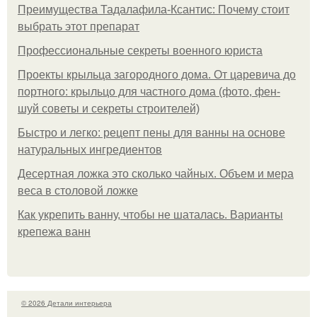
Преимущества Тадалафила-Ксантис: Почему стоит
выбрать этот препарат
Профессиональные секреты военного юриста
Проекты крыльца загородного дома. От царевича до
портного: крыльцо для частного дома (фото, фен-
шуй советы и секреты строителей)
Быстро и легко: рецепт пены для ванны на основе
натуральных ингредиентов
Десертная ложка это сколько чайных. Объем и мера
веса в столовой ложке
Как укрепить ванну, чтобы не шаталась. Варианты
крепежа ванн
© 2026 Детали интерьера