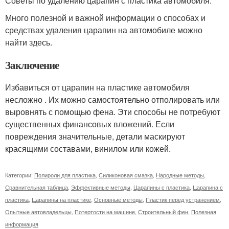
Советы по удалению царапин с пластика автомобиля:
Много полезной и важной информации о способах и
средствах удаления царапин на автомобиле можно
найти здесь.
Заключение
Избавиться от царапин на пластике автомобиля
несложно . Их можно самостоятельно отполировать или
выровнять с помощью фена. Эти способы не потребуют
существенных финансовых вложений. Если
повреждения значительные, детали маскируют
красящими составами, винилом или кожей.
Категории:
Полироли для пластика
,
Силиконовая смазка
,
Народные методы
,
Сравнительная таблица
,
Эффективные методы
,
Царапины с пластика
,
Царапина с
пластика
,
Царапины на пластике
,
Основные методы
,
Пластик перед устранением
,
Опытные автовладельцы
,
Потертости на машине
,
Строительный фен
,
Полезная
информация