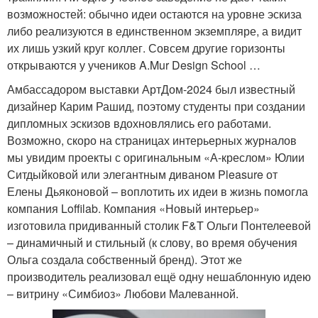
возможностей: обычно идеи остаются на уровне эскиза
либо реализуются в единственном экземпляре, а видит
их лишь узкий круг коллег. Совсем другие горизонты
открываются у учеников A.Mur Design School …
Амбассадором выставки АртДом-2024 был известный
дизайнер Карим Рашид, поэтому студенты при создании
дипломных эскизов вдохновлялись его работами.
Возможно, скоро на страницах интерьерных журналов
мы увидим проекты с оригинальным «А-креслом» Юлии
Ситдыйковой или элегантным диваном Pleasure от
Елены Дьяконовой – воплотить их идеи в жизнь помогла
компания Loffilab. Компания «Новый интерьер»
изготовила придиванный столик F&T Ольги Понтелеевой
– динамичный и стильный (к слову, во время обучения
Ольга создала собственный бренд). Этот же
производитель реализовал ещё одну нешаблонную идею
– витрину «Симбиоз» Любови Малеванной.