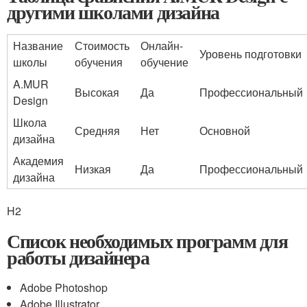
другими школами дизайна
Название
Стоимость
Онлайн-
Уровень подготовки
школы
обучения
обучение
A.MUR
Высокая
Да
Профессиональный
Design
Школа
Средняя
Нет
Основной
дизайна
Академия
Низкая
Да
Профессиональный
дизайна
H2
Список необходимых программ для
работы дизайнера
Adobe Photoshop
Adobe Illustrator