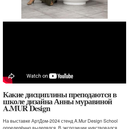
Какие дисциплины преподаются в
школе дизайна Анны муравиной
A.MUR Design
На выставке АртДом-2024 стенд A.Mur Design School
определённо выделялся. В экспозиции чувствовался