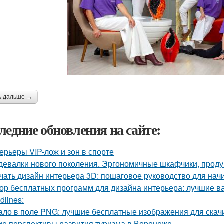
ь дальше →
ледние обновления на сайте:
ерьеры VIP-лож и зон в спорте
девалки нового поколения. Эргономичные шкафчики, прод
чать дизайн интерьера 3D: пошаговое руководство для на
ор бесплатных программ для дизайна интерьера: лучшие 
dlines:
ало в поле PNG: лучшие бесплатные изображения для скач
ие перспективы развития туризма в Воронеже