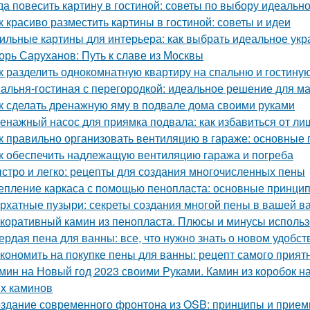
да повесить картину в гостиной: советы по выбору идеальн
к красиво разместить картины в гостиной: советы и идеи
ильные картины для интерьера: как выбрать идеальное ук
орь Саруханов: Путь к славе из Москвы
к разделить однокомнатную квартиру на спальню и гостину
альня-гостиная с перегородкой: идеальное решение для м
к сделать дренажную яму в подвале дома своими руками
енажный насос для приямка подвала: как избавиться от ли
к правильно организовать вентиляцию в гараже: основные
к обеспечить надлежащую вентиляцию гаража и погреба
стро и легко: рецепты для создания многочисленных пены
епление каркаса с помощью пенопласта: основные принци
рхатные пузыри: секреты создания многой пены в вашей в
коративный камин из пенопласта. Плюсы и минусы использ
ердая пена для ванны: все, что нужно знать о новом удобст
кономить на покупке пены для ванны: рецепт самого прият
мин на Новый год 2023 своими Руками. Камин из коробок н
х каминов
здание современного фронтона из OSB: принципы и прие