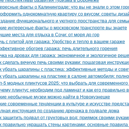
ересные факты о Калининграде: что вы не знали о этом гор
 оформить однокомнатную квартиру со вкусом: советы диза
здание функционального и уютного пространства для семь
кие интересные факты о московском транспорте вы знаете
чшие места для отдыха в Сочи: от моря до гор
чь с плитой для гаража: Удобство и тепло в вашем гараже
фективное обогрев гаража: печь длительного горения
чка на дровах для гаража: экономичное и экологичное реш
к сделать вечную печь своими руками: пошаговая инструкци
к убрать царапины с пластика: эффективные методы и сове
к убрать царапины на пластике в салоне автомобиля: полн
п-5 модных плинтусов 2025: что выбрать для современного
чему плинтус необходим под ламинат и как его правильно 
кие необычные музеи можно найти в Новокузнецке
кие современные тенденции в культуре и искусстве предс
лная инструкция по созданию дренажа в подвале дома
к защитить подвал от грунтовых вод: приямок своими рукам
к правильно украшать стены картинами: основные правила