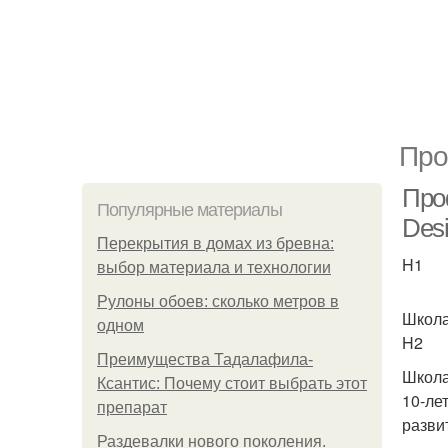
Про
Про
Популярные материалы
Des
Перекрытия в домах из бревна:
H1
выбор материала и технологии
Рулоны обоев: сколько метров в
Школа
одном
H2
Преимущества Тадалафила-
Школа
Ксантис: Почему стоит выбрать этот
10-ле
препарат
разви
Раздевалки нового поколения.