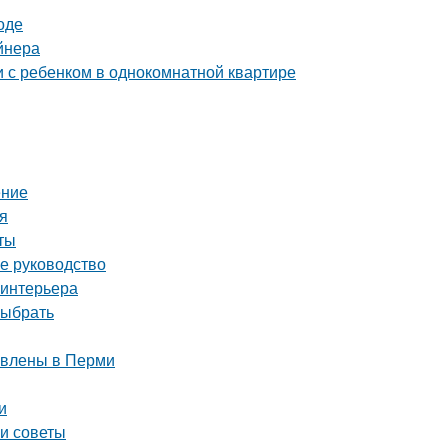
оде
йнера
и с ребенком в однокомнатной квартире
ение
я
ты
ое руководство
 интерьера
выбрать
тавлены в Перми
и
 и советы