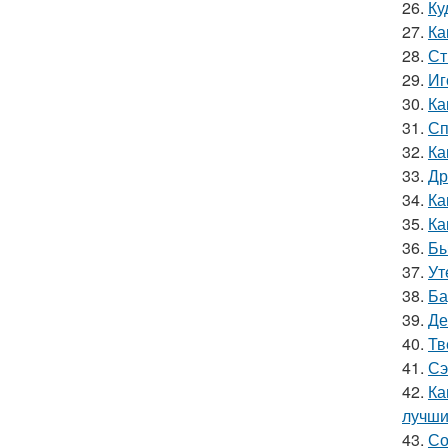
26.
Ку
27.
Ка
28.
Ст
29.
Иг
30.
Ка
31.
Сп
32.
Ка
33.
Др
34.
Ка
35.
Ка
36.
Бы
37.
Ут
38.
Ба
39.
Де
40.
Тв
41.
Сэ
42.
Ка
лучши
43.
Со