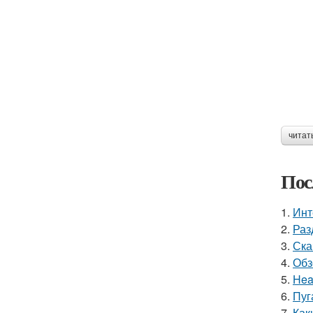
читат
Пос
1.
Инт
2.
Раз
3.
Ска
4.
Обз
5.
Hea
6.
Пуг
7.
Как