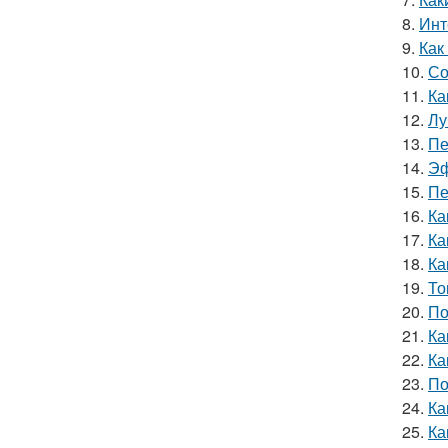
8.
Инт
9.
Как
10.
Со
11.
Ка
12.
Лу
13.
Пе
14.
Эф
15.
Пе
16.
Ка
17.
Ка
18.
Ка
19.
То
20.
По
21.
Ка
22.
Ка
23.
По
24.
Ка
25.
Ка