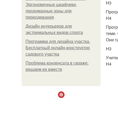
H3
Эргономичные шкафчики,
продуманные зоны для
Прогр
переодевания
H4
Дизайн интерьеров для
Прогр
экстремальных видов спорта
теме.
Они т
Программа для дизайна участка.
Бесплатный онлайн-конструктор
H3
садового участка
Учите
Проблема конденсата в гараже:
H4
решаем ее вместе