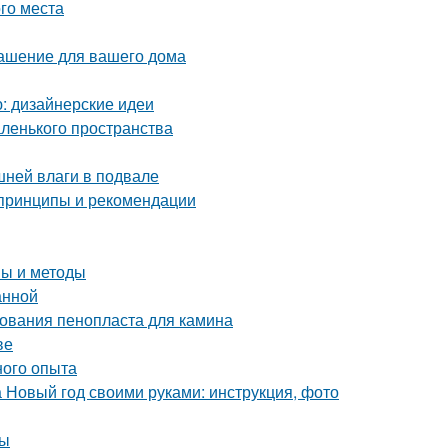
ого места
рашение для вашего дома
ю: дизайнерские идеи
аленького пространства
шней влаги в подвале
 принципы и рекомендации
пы и методы
анной
ования пенопласта для камина
ве
ного опыта
а Новый год своими руками: инструкция, фото
мы