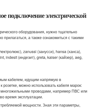
ое подключение электрической
трического оборудования, нужно тщательно
о прилагаться, а также ознакомиться с такими
ктролюкс), zanussi (занусси), hansa (ханса),
t, indesit (индезит), greta, kaiser (кайзер), aeg,
мым кабелем, идущим напрямую в
к розетке, можно использовать кабеля марок:
ть многожильными проводами, например ПВС или
 во время эксплуатации.
потребляемой мощности. Зная эти параметры,