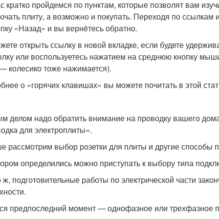
с кратко пройдемся по пунктам, которые позволят вам изу
ючать плиту, а возможно и покупать. Переходя по ссылкам 
опку «Назад» и вы вернётесь обратно.
жете открыть ссылку в новой вкладке, если будете удержив
ылку или воспользуетесь нажатием на среднюю кнопку мыши 
 — колесико тоже нажимается).
бнее о «горячих клавишах» вы можете почитать в этой стат
м делом надо обратить внимание на проводку вашего дома.
одка для электроплиты«.
е рассмотрим выбор розетки для плиты и другие способы 
ором определились можно приступать к выбору типа подклю
о ж, подготовительные работы по электрической части зако
хности.
ся предпоследний момент — однофазное или трехфазное п