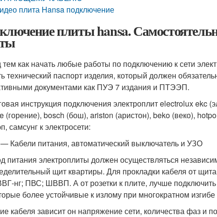
идео плита Hansa подключение
ключение плиты hansa. Самостоятельн
иты
 тем как начать любые работы по подключению к сети элек
ть технический паспорт изделия, который должен обязательн
тивными документами как ПУЭ 7 издания и ПТЭЭП.
овая инструкция подключения электроплит electrolux ekc (эле
e (горение), bosch (бош), ariston (аристон), beko (веко), hotpoin
п, самсунг к электросети:
 — Кабели питания, автоматический выключатель и УЗО
д питания электроплиты должен осуществляться независи
еделительный щит квартиры. Для прокладки кабеля от щита 
ВВГ-нг; ПВС; ШВВП. А от розетки к плите, лучше подключи
оторые более устойчивые к излому при многократном изгибе
ие кабеля зависит он напряжение сети, количества фаз и 