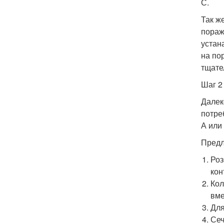
С.
Так ж
пораж
устан
на по
тщате
Шаг 2
Далек
потре
А или 
Предл
Роз
кон
Кол
вме
Для
Сеч