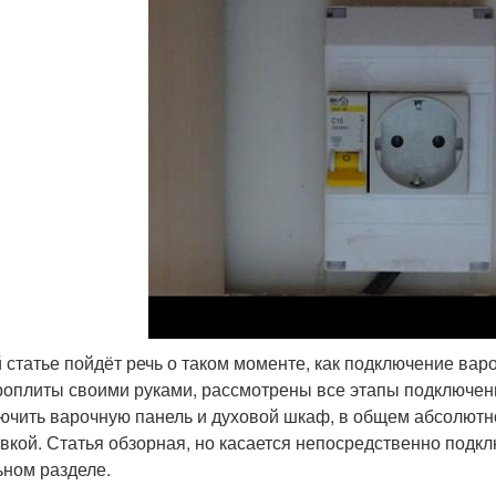
й статье пойдёт речь о таком моменте, как подключение ва
роплиты своими руками, рассмотрены все этапы подключения
ючить варочную панель и духовой шкаф, в общем абсолютн
овкой. Статья обзорная, но касается непосредственно подк
ьном разделе.