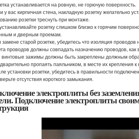
етка устанавливается на ровную, не горючую поверхность.
и у вас кирпичная стена, накладную розетку желательно уст
ованию розетки треснуть при монтаже.
устанавливайте розетку слишком близко к горячим поверхн
нным и дверным проемам.
 замене старой розетке, убедитесь что изоляция проводов 
та проводов должны совпадать назначению проводов, как в р
 винтовые зажимы должны быть закреплены должным обра
дварительно пропаять паяльником, в месте их крепления к 
ле установки розетки, убедитесь в правильности подключ
верьте отсутствия короткого замыкания.
ключение электроплиты без заземлени
ели. Подключение электроплиты свои
трукция