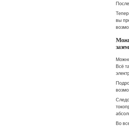
После
Тепер
вы пр
возмо
Можн
зазе
Можно
Всё т
элект
Подро
возмо
Следо
токоп
абсол
Во вс