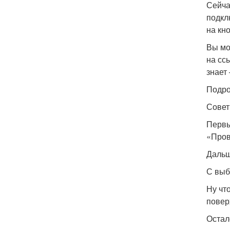
Сейча
подкл
на кн
Вы мо
на сс
знает
Подро
Совет
Первы
«Пров
Дальш
С выб
Ну чт
повер
Остал