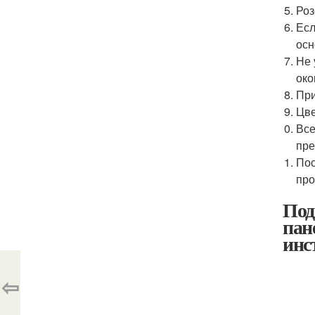
Роз
Есл
осн
Не 
око
При
Цве
Все
пре
Пос
про
Под
пан
инс
⇦