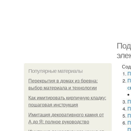
Под
эле
Сод
Популярные материалы
П
П
Перекрытия в домах из бревна:
с
выбор материала и технологии
Как имитировать кирпичную кладку:
П
пошаговая инструкция
П
Имитация декоративного камня от
П
А до Я: полное руководство
П
П