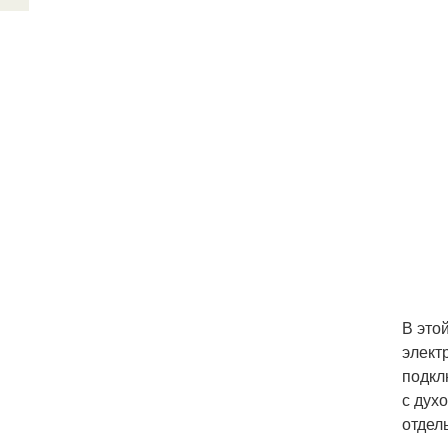
В это
элект
подкл
с дух
отдел