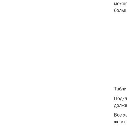
можно
больш
Табли
Подкл
долже
Все х
же их