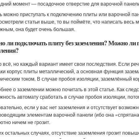
дний момент — посадочное отверстие для варочной панели
ь можно приступать к подключению плиты или варочной пане
осмотрели статьи выше, то вы поймёте, что написать весь 
жным, она будет очень большая.
о ли подключать плиту без заземления? Можно ли 
мления?
 всё, но каждый вариант имеет свои последствия. Если речь
аки корпус плиты металлический, а основная функция зазе
рическим током. В случае пробоя изоляции, заземлённый ко
бнее о заземлении можно почитать в этой статье. Как след
жность автомату сработать в случае пробоя изоляции, пото
вательно, если у вас нет заземления и отсутствует возмож
роводящим элементам варочной панели (ибо она «спрятана»
ютно ничем не грозит.
ех остальных случаях, отсутствие заземления грозит повы