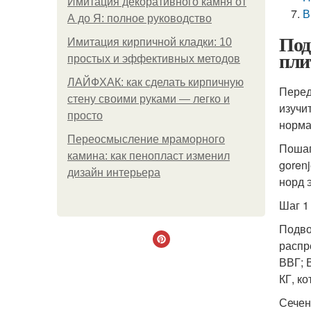
Имитация декоративного камня от
В
А до Я: полное руководство
Под
Имитация кирпичной кладки: 10
пл
простых и эффективных методов
ЛАЙФХАК: как сделать кирпичную
Перед
стену своими руками — легко и
изучи
просто
норма
Переосмысление мраморного
Пошаг
камина: как пенопласт изменил
gorenj
дизайн интерьера
норд э
Шаг 1
Подво
распр
ВВГ; 
КГ, к
Сечен