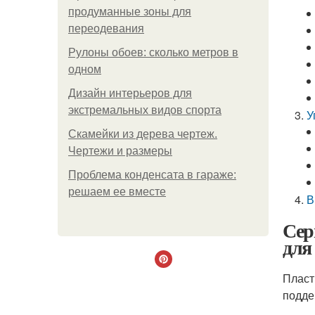
продуманные зоны для
переодевания
Рулоны обоев: сколько метров в
одном
Дизайн интерьеров для
экстремальных видов спорта
У
Скамейки из дерева чертеж.
Чертежи и размеры
Проблема конденсата в гараже:
решаем ее вместе
В
Сер
для
Пласт
подде