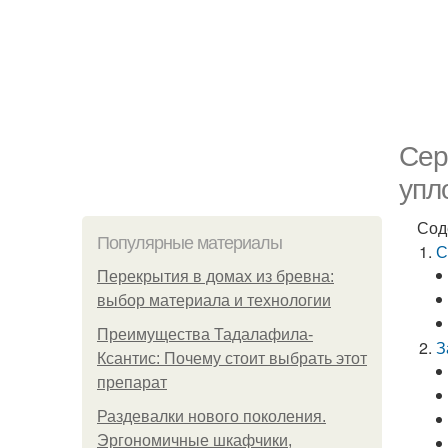
Сер
упл
Сод
Популярные материалы
С
Перекрытия в домах из бревна:
выбор материала и технологии
Преимущества Тадалафила-
З
Ксантис: Почему стоит выбрать этот
препарат
Раздевалки нового поколения.
Эргономичные шкафчики,