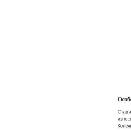
Особ
Стави
износ
Конеч