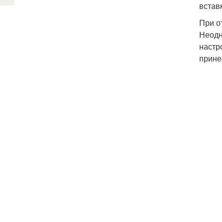
встав
При о
Неодн
настр
прине