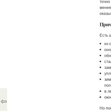
точно
менее
оказы
Прич
Есть 
из 
оно
обн
ста
зам
упл
зим
пог
в л
окн
⇦
Но по