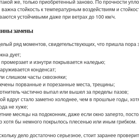
 такой же, только приобретенный заново. По прочности упло
 важна стойкость к температурным воздействиям и стойко
ваются устойчивыми даже при ветрах до 100 км/ч.
ины замены
целый ряд моментов, свидетельствующих, что пришла пора 
окна дует;
 промерзает и изнутри покрывается наледью;
аруживается конденсат;
ли слишком часты сквозняки;
ечены порванные и порезанные места, трещины;
отнитель частично выпал или вышел за пределы пазов;
ой вдруг стало заметно холоднее, чем в прошлые годы, хот
ода не хуже;
етние месяцы на подоконник, даже если окно заперто, пост
о хотя бы немного покрылось плесенью или иным грибком.
скольку дело достаточно серьезное, стоит заранее провери