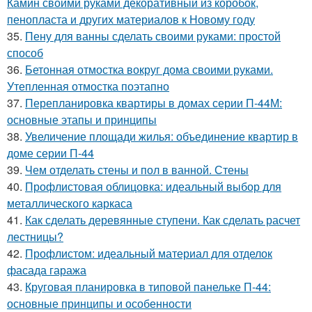
Камин своими руками декоративный из коробок,
пенопласта и других материалов к Новому году
35.
Пену для ванны сделать своими руками: простой
способ
36.
Бетонная отмостка вокруг дома своими руками.
Утепленная отмостка поэтапно
37.
Перепланировка квартиры в домах серии П-44М:
основные этапы и принципы
38.
Увеличение площади жилья: объединение квартир в
доме серии П-44
39.
Чем отделать стены и пол в ванной. Стены
40.
Профлистовая облицовка: идеальный выбор для
металлического каркаса
41.
Как сделать деревянные ступени. Как сделать расчет
лестницы?
42.
Профлистом: идеальный материал для отделок
фасада гаража
43.
Круговая планировка в типовой панельке П-44:
основные принципы и особенности