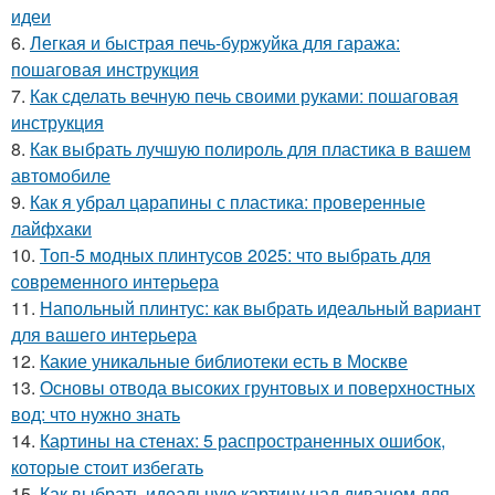
идеи
6.
Легкая и быстрая печь-буржуйка для гаража:
пошаговая инструкция
7.
Как сделать вечную печь своими руками: пошаговая
инструкция
8.
Как выбрать лучшую полироль для пластика в вашем
автомобиле
9.
Как я убрал царапины с пластика: проверенные
лайфхаки
10.
Топ-5 модных плинтусов 2025: что выбрать для
современного интерьера
11.
Напольный плинтус: как выбрать идеальный вариант
для вашего интерьера
12.
Какие уникальные библиотеки есть в Москве
13.
Основы отвода высоких грунтовых и поверхностных
вод: что нужно знать
14.
Картины на стенах: 5 распространенных ошибок,
которые стоит избегать
15.
Как выбрать идеальную картину над диваном для