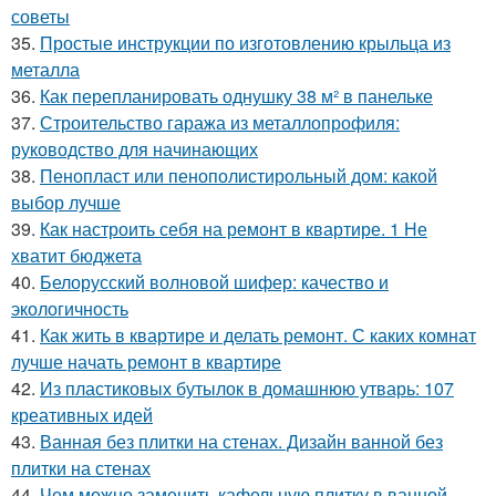
советы
35.
Простые инструкции по изготовлению крыльца из
металла
36.
Как перепланировать однушку 38 м² в панельке
37.
Строительство гаража из металлопрофиля:
руководство для начинающих
38.
Пенопласт или пенополистирольный дом: какой
выбор лучше
39.
Как настроить себя на ремонт в квартире. 1 Не
хватит бюджета
40.
Белорусский волновой шифер: качество и
экологичность
41.
Как жить в квартире и делать ремонт. С каких комнат
лучше начать ремонт в квартире
42.
Из пластиковых бутылок в домашнюю утварь: 107
креативных идей
43.
Ванная без плитки на стенах. Дизайн ванной без
плитки на стенах
44.
Чем можно заменить кафельную плитку в ванной