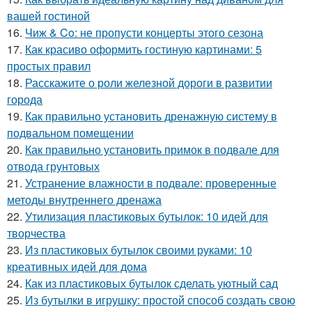
вашей гостиной
16.
Чиж & Co: не пропусти концерты этого сезона
17.
Как красиво оформить гостиную картинами: 5
простых правил
18.
Расскажите о роли железной дороги в развитии
города
19.
Как правильно установить дренажную систему в
подвальном помещении
20.
Как правильно установить примок в подвале для
отвода грунтовых
21.
Устранение влажности в подвале: проверенные
методы внутреннего дренажа
22.
Утилизация пластиковых бутылок: 10 идей для
творчества
23.
Из пластиковых бутылок своими руками: 10
креативных идей для дома
24.
Как из пластиковых бутылок сделать уютный сад
25.
Из бутылки в игрушку: простой способ создать свою