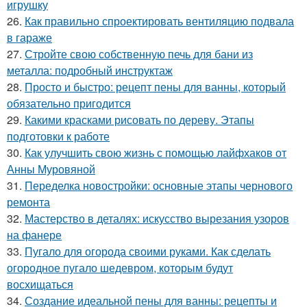
игрушку
26.
Как правильно спроектировать вентиляцию подвала
в гараже
27.
Стройте свою собственную печь для бани из
металла: подробный инструктаж
28.
Просто и быстро: рецепт пены для ванны, который
обязательно пригодится
29.
Какими красками рисовать по дереву. Этапы
подготовки к работе
30.
Как улучшить свою жизнь с помощью лайфхаков от
Анны Муровяной
31.
Переделка новостройки: основные этапы чернового
ремонта
32.
Мастерство в деталях: искусство вырезания узоров
на фанере
33.
Пугало для огорода своими руками. Как сделать
огородное пугало шедевром, которым будут
восхищаться
34.
Создание идеальной пены для ванны: рецепты и