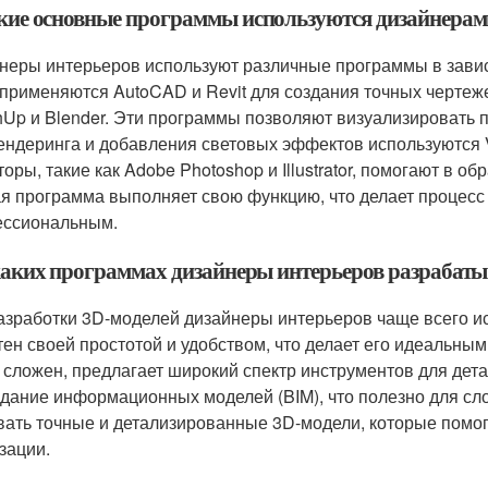
акие основные программы используются дизайнерами
неры интерьеров используют различные программы в завис
 применяются AutoCAD и Revit для создания точных черте
hUp и Blender. Эти программы позволяют визуализировать 
ендеринга и добавления световых эффектов используются V
торы, такие как Adobe Photoshop и Illustrator, помогают в 
я программа выполняет свою функцию, что делает процес
ссиональным.
 каких программах дизайнеры интерьеров разрабат
азработки 3D-моделей дизайнеры интерьеров чаще всего исп
тен своей простотой и удобством, что делает его идеальным
 сложен, предлагает широкий спектр инструментов для детал
здание информационных моделей (BIM), что полезно для с
вать точные и детализированные 3D-модели, которые помог
зации.