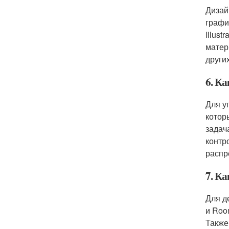
Дизай
графи
Illus
матер
други
6. К
Для у
котор
задач
контр
распр
7. К
Для д
и Roo
Также