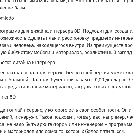
рация со многими магазинами, возможность общаться с п
ление базы.
omtodo
рограмма для дизайна интерьера 3D. Подходит для создани
возможность сделать план и расстановку предметов интерьер
лазами человека, находящегося внутри. Из преимуществ пр
ую библиотеку мебели и материалов, реалистичный взгляд 
ботка дизайна интерьера
бесплатная и платная версия. Бесплатной версии может хва
ьно большой. Платная будет стоить вам от 9,99 долларов.
 как редактирование материалов, загрузка своих предметов
nner 5D
дин онлайн-сервис, у которого есть свои особенности. Он и
ений, и снаружи. Такое подходит, когда у вас, например, 
са, не надо быть архитектором или инженером – программа 
и и материалов для ремонта, которых более пяти тысяч.