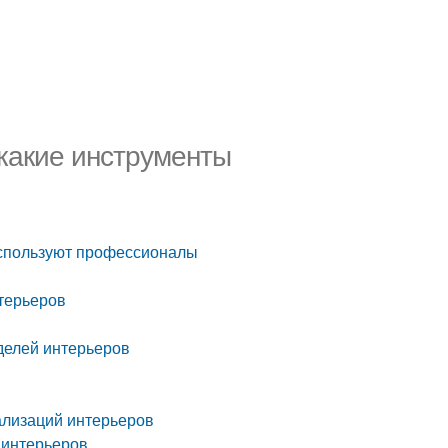
 какие инструменты
используют профессионалы
терьеров
делей интерьеров
ализаций интерьеров
 интерьеров