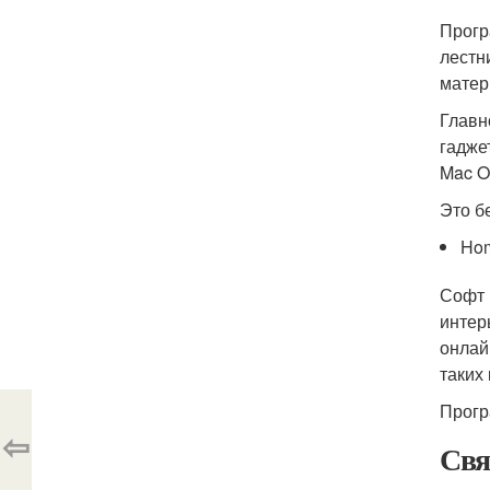
Прогр
лестн
матер
Главн
гадже
Mac O
Это б
Ho
Софт 
интер
онлай
таких
Прогр
⇦
Свя