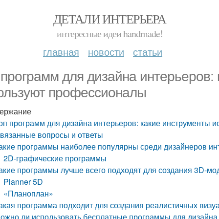
ДЕТАЛИ ИНТЕРЬЕРА
интересные идеи handmade!
главная
новости
статьи
 программ для дизайна интерьеров:
ользуют профессионалы
ержание
оп программ для дизайна интерьеров: какие инструменты 
вязанные вопросы и ответы
акие программы наиболее популярны среди дизайнеров ин
2D-графические программы
акие программы лучше всего подходят для создания 3D-мо
Planner 5D
«Планоплан»
акая программа подходит для создания реалистичных визу
ожно ли использовать бесплатные программы для дизайна