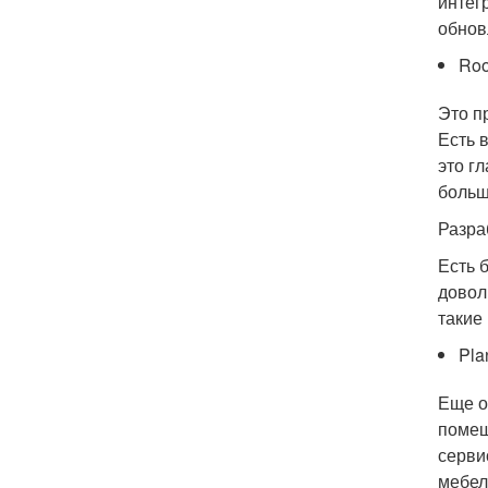
интег
обнов
Ro
Это п
Есть 
это г
больш
Разра
Есть 
довол
такие
Pla
Еще о
помещ
серви
мебел