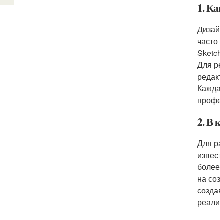
1. К
Дизай
часто
Sketc
Для р
редак
Кажда
профе
2. В
Для р
извес
более
на со
созда
реали