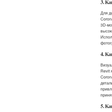
3. К
Для д
Coron
3D-мо
высок
Испол
фотог
4. К
Визуа
Revit
Coron
детал
привл
приня
5. К