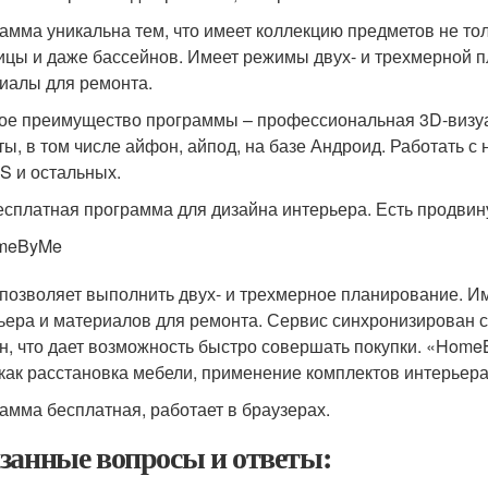
амма уникальна тем, что имеет коллекцию предметов не тол
ицы и даже бассейнов. Имеет режимы двух- и трехмерной п
иалы для ремонта.
ое преимущество программы – профессиональная 3D-визуа
ты, в том числе айфон, айпод, на базе Андроид. Работать 
S и остальных.
есплатная программа для дизайна интерьера. Есть продвину
meByMe
позволяет выполнить двух- и трехмерное планирование. И
ьера и материалов для ремонта. Сервис синхронизирован 
н, что дает возможность быстро совершать покупки. «Hom
 как расстановка мебели, применение комплектов интерьер
амма бесплатная, работает в браузерах.
занные вопросы и ответы: