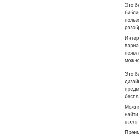
Это б
библи
польз
разоб
Интер
вариа
появл
можно
Это б
дизай
предм
беспл
Можно
найти
всего
Преим