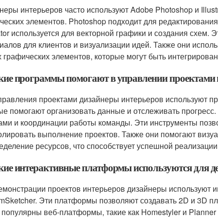
неры интерьеров часто используют Adobe Photoshop и Illust
ческих элементов. Photoshop подходит для редактирования
trator используется для векторной графики и создания схем.
иалов для клиентов и визуализации идей. Также они испол
х графических элементов, которые могут быть интегрирова
акие программы помогают в управлении проектами 
правления проектами дизайнеры интерьеров используют прог
ые помогают организовать данные и отслеживать прогресс. 
ами и координации работы команды. Эти инструменты поз
олировать выполнение проектов. Также они помогают визуа
еделение ресурсов, что способствует успешной реализации
акие интерактивные платформы используются для д
емонстрации проектов интерьеров дизайнеры используют ин
mSketcher. Эти платформы позволяют создавать 2D и 3D пл
 популярны веб-платформы, такие как Homestyler и Planne