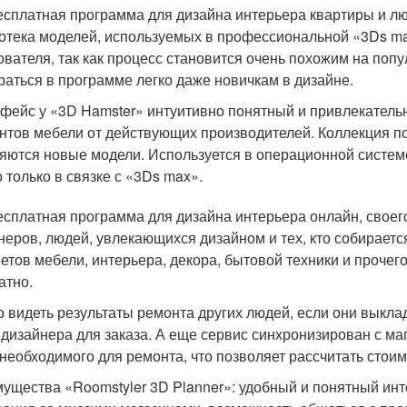
есплатная программа для дизайна интерьера квартиры и лю
отека моделей, используемых в профессиональной «3Ds ma
ователя, так как процесс становится очень похожим на поп
раться в программе легко даже новичкам в дизайне.
фейс у «3D Hamster» интуитивно понятный и привлекательн
нтов мебели от действующих производителей. Коллекция по
яются новые модели. Используется в операционной системе
 только в связке с «3Ds max».
есплатная программа для дизайна интерьера онлайн, своег
неров, людей, увлекающихся дизайном и тех, кто собираетс
етов мебели, интерьера, декора, бытовой техники и прочег
атно.
 видеть результаты ремонта других людей, если они выкла
 дизайнера для заказа. А еще сервис синхронизирован с м
 необходимого для ремонта, что позволяет рассчитать стоим
ущества «Roomstyler 3D Planner»: удобный и понятный ин