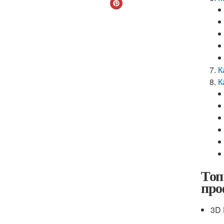
К
К
Топ
про
3D 