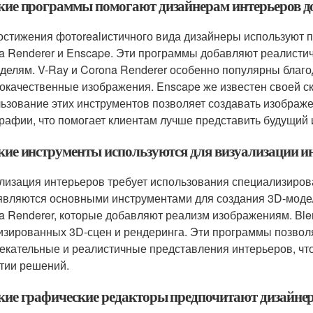
акие программы помогают дизайнерам интерьеров до
остижения фотorealистичного вида дизайнеры используют п
a Renderer и Enscape. Эти программы добавляют реалисти
делям. V-Ray и Corona Renderer особенно популярны благ
окачественные изображения. Enscape же известен своей ско
ьзование этих инструментов позволяет создавать изображе
рафии, что помогает клиентам лучше представить будущий 
акие инструменты используются для визуализации и
лизация интерьеров требует использования специализиров
 являются основными инструментами для создания 3D-моде
a Renderer, которые добавляют реализм изображениям. Ble
изированных 3D-сцен и рендеринга. Эти программы позвол
екательные и реалистичные представления интерьеров, что
тии решений.
акие графические редакторы предпочитают дизайне