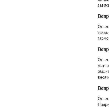
завис
Вопр
Ответ
также
гармо
Вопр
Ответ
матер
обшив
веса 
Вопр
Ответ
Напри