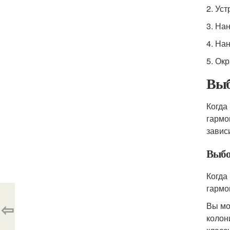
2. Ус
3. На
4. На
5. Ок
Выб
Когда
гармо
завис
Выбо
Когда
гармо
⇦
Вы мо
колон