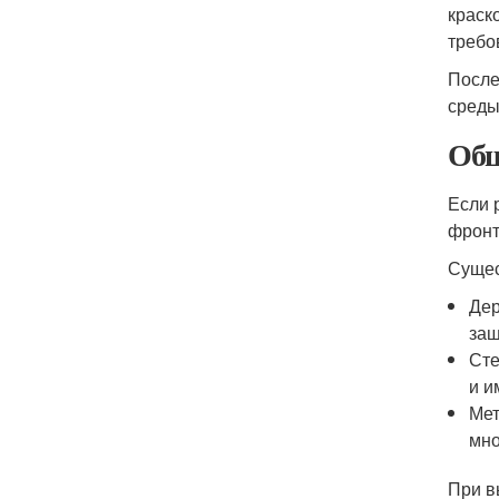
краск
требо
После
среды
Обш
Если 
фронт
Сущес
Дер
защ
Сте
и и
Мет
мно
При в