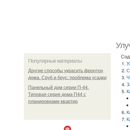
Улу
Сод
Популярные материалы
У
С
Другие способы украсить фронтон
Ч
дома. Сруб и брус: проблема усадки
З
Панельный дом серии П-44.
К
Типовая серия дома П44 с
планировками квартир
К
К