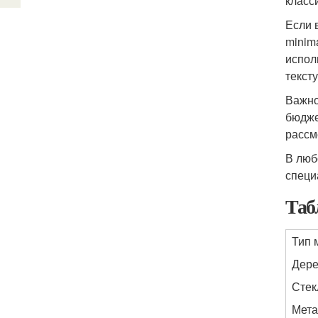
класс
Если 
minim
испол
тексту
Важно
бюдже
рассм
В люб
специ
Таб
Тип 
Дер
Стек
Мета