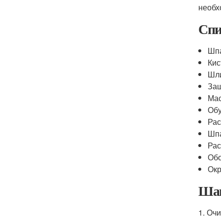
необх
Спи
Шп
Кис
Шл
Защ
Мас
Обу
Рас
Шпа
Рас
Обо
Окр
Шаг
1. Очи