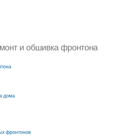
емонт и обшивка фронтона
нтона
а дома
ных фронтонов