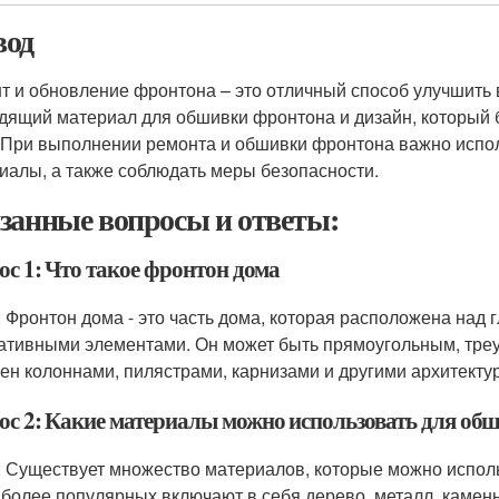
од
т и обновление фронтона – это отличный способ улучшить
дящий материал для обшивки фронтона и дизайн, который б
 При выполнении ремонта и обшивки фронтона важно испо
иалы, а также соблюдать меры безопасности.
занные вопросы и ответы:
ос 1: Что такое фронтон дома
: Фронтон дома - это часть дома, которая расположена над
ативными элементами. Он может быть прямоугольным, треу
ен колоннами, пилястрами, карнизами и другими архитекту
ос 2: Какие материалы можно использовать для об
: Существует множество материалов, которые можно испол
иболее популярных включают в себя дерево, металл, камень