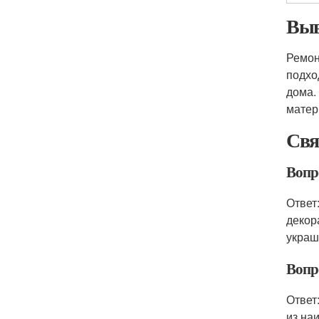
Выв
Ремон
подхо
дома.
матер
Свя
Вопр
Ответ
декор
украш
Вопр
Ответ
из на