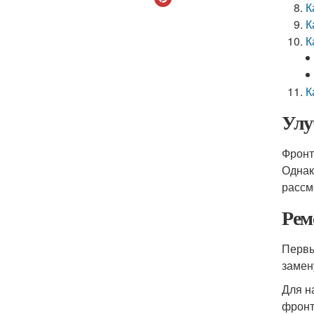
К
К
К
К
Улу
Фронт
Однак
рассм
Рем
Первы
замен
Для н
фронт