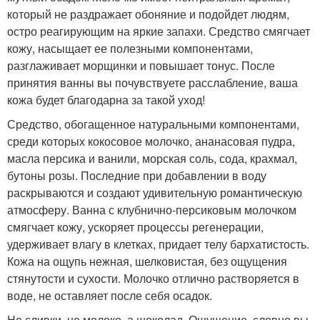
который не раздражает обоняние и подойдет людям,
остро реагирующим на яркие запахи. Средство смягчает
кожу, насыщает ее полезными компонентами,
разглаживает морщинки и повышает тонус. После
принятия ванны вы почувствуете расслабление, ваша
кожа будет благодарна за такой уход!
Средство, обогащенное натуральными компонентами,
среди которых кокосовое молочко, ананасовая пудра,
масла персика и ванили, морская соль, сода, крахмал,
бутоны розы. Последние при добавлении в воду
раскрываются и создают удивительную романтическую
атмосферу. Ванна с клубнично-персиковым молочком
смягчает кожу, ускоряет процессы регенерации,
удерживает влагу в клетках, придает телу бархатистость.
Кожа на ощупь нежная, шелковистая, без ощущения
стянутости и сухости. Молочко отлично растворяется в
воде, не оставляет после себя осадок.
Не сливки, не молоко, а шоколад. Ощущение, словно вы