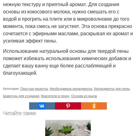
нежную текстуру и приятный аромат. Для создания
основы из кокосового молока, нужно смешать его с
водой и прогреть на плите или в микроволновке до того
момента, пока смесь не загустеет. Эта основа прекрасно
сочетается с эфирными маслами, раскрывая их аромат и
усиливая эффект пены.
Использование натуральной основы для твердой пены
поможет избежать использования химических добавок и
сделает вашу ванну еще более расслабляющей и
благоухающей.
Категории:
Простые рецепты
,
Необходимые ингредиенты
,
Ингредиенты для пены
,
Шампунь для создания
,
Красители в пенку
,
Основа из мыла
Читайте также