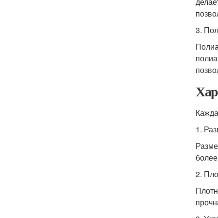
делае
позво
3. По
Полиа
полиа
позво
Хар
Кажда
1. Ра
Разме
более
2. Пло
Плотн
прочн