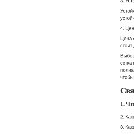
3. Ус
Устой
устой
4. Це
Цена 
стоит
Выбор
сетка
полиа
чтобы
Свя
1. Чт
2. Ка
3. Ка