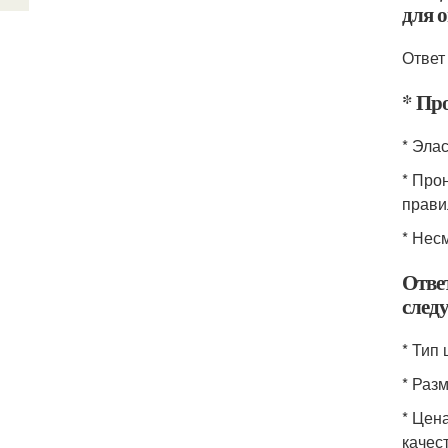
для 
Ответ
* Про
* Эла
* Про
прави
* Нес
Отве
след
* Тип
* Раз
* Цен
качест