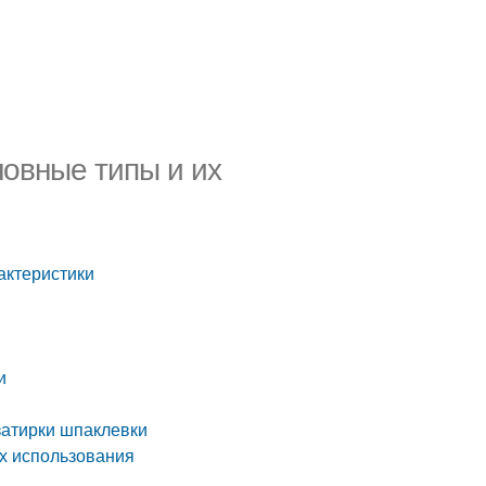
новные типы и их
актеристики
и
затирки шпаклевки
х использования