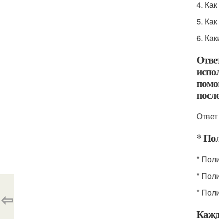
4. Ка
5. Ка
6. Ка
Отве
испо
помо
посл
Ответ
* По
* Пол
* Пол
* Пол
⇦
Кажд