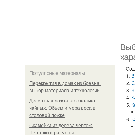
Выб
хар
Сод
Популярные материалы
В
С
Перекрытия в домах из бревна:
Ч
выбор материала и технологии
К
Десертная ложка это сколько
К
чайных. Объем и мера веса в
столовой ложке
К
Скамейки из дерева чертеж.
Чертежи и размеры