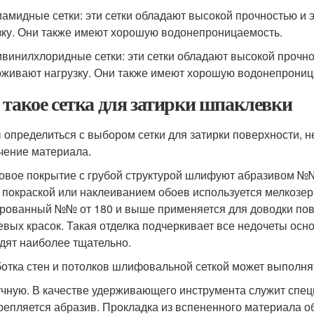
иамидные сетки: эти сетки обладают высокой прочностью и
зку. Они также имеют хорошую водонепроницаемость.
ивинилхлоридные сетки: эти сетки обладают высокой прочно
живают нагрузку. Они также имеют хорошую водонепрониц
 такое сетка для затирки шпаклевки
 определиться с выбором сетки для затирки поверхности, н
чение материала.
овое покрытие с грубой структурой шлифуют абразивом 
 покраской или наклеиванием обоев используется мелкозе
рованный №№ от 180 и выше применяется для доводки по
евых красок. Такая отделка подчеркивает все недочеты осн
дят наиболее тщательно.
отка стен и потолков шлифовальной сеткой может выполн
чную. В качестве удерживающего инструмента служит спец
репляется абразив. Прокладка из вспененного материала о