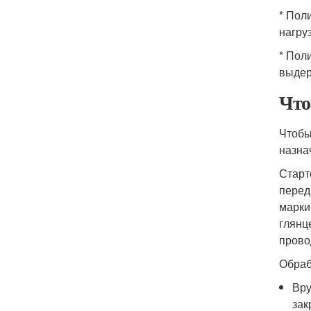
* Пол
нагру
* Пол
выдер
Что
Чтобы
назна
Старт
перед
марки
глянц
прово
Обраб
Вру
зак