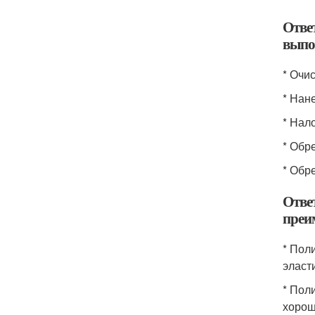
Ответ
выпо
* Очи
* Нан
* Нал
* Обр
* Обр
Ответ
преи
* Пол
эласт
* Пол
хорош