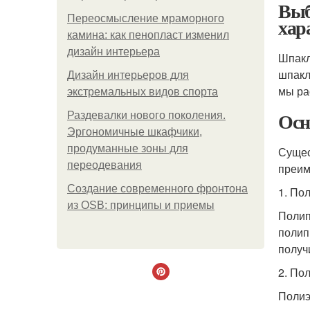
Выб
Переосмысление мраморного
хар
камина: как пенопласт изменил
дизайн интерьера
Шпакл
шпакл
Дизайн интерьеров для
мы ра
экстремальных видов спорта
Осн
Раздевалки нового поколения.
Эргономичные шкафчики,
продуманные зоны для
Сущес
переодевания
преим
Создание современного фронтона
1. По
из OSB: принципы и приемы
Полип
полип
получ
2. По
Полиэ