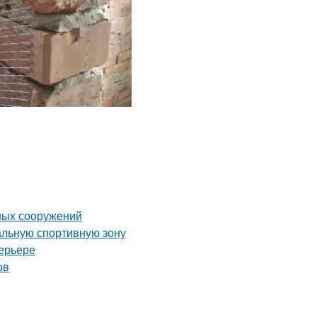
ных сооружений
альную спортивную зону
ерьере
ов