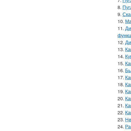
7.
Пуг
8.
Пуг
9.
Ска
10.
Ма
11.
Ди
функ
12.
Ди
13.
Ка
14.
Ку
15.
Ка
16.
Бы
17.
Ка
18.
Ка
19.
Ка
20.
Ка
21.
Ка
22.
Ка
23.
He
24.
Ра