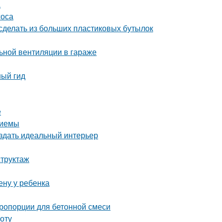
а
соса
сделать из больших пластиковых бутылок
ьной вентиляции в гараже
ный гид
е
риемы
оздать идеальный интерьер
структаж
ену у ребенка
пропорции для бетонной смеси
оту