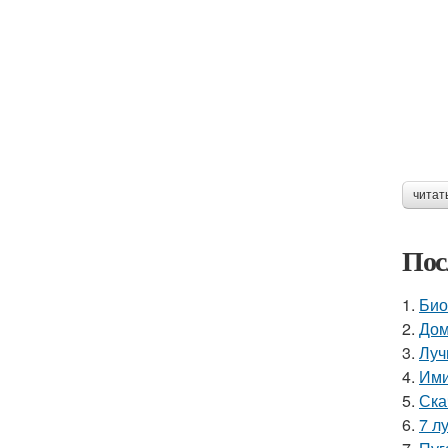
читат
Пос
1.
Био
2.
Дом
3.
Луч
4.
Ими
5.
Ска
6.
7 л