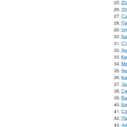
25.
Zo
26.
Ул
27.
Сэ
28.
Пр
29.
Ул
30.
Ка
31.
Ст
32.
Ан
33.
Ка
34.
Ма
35.
Ак
36.
Ка
37.
За
38.
Се
39.
Ва
40.
Бе
41.
Со
42.
Пр
43.
Ав