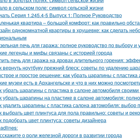
ало в золотых полях: символ сельской жизни
ало в сельском поле: символ сельской жизни
чать Серия 1.245.4-5 Выпуск 1: Полное Руководство
ленькая квартира – большой комфорт: как правильно обст
зайн однокомнатной квартиры в хрущевке: как сделать не
циональным
зельная печь для гаража: полное руководство по выбору и 
кие легенды и мифы связаны с историей города
пить печь для гаража на дровах длительного горения: эфф
к вернуть ноутбуку прежний блеск: советы по удалению цар
строе и простое решение: как убрать царапины с пластика
кие музеи есть в Архангельске и что в них можно посмотрет
к убрать царапины с пластика в салоне автомобиля своим
к убрать царапины на пластике в салоне автомобиля: полн
к удалить царапины с пластика салона автомобиля: выбор 
к выбрать цвет плинтуса для пола правильно: советы и ре
к подобрать цвет плинтуса: советы дизайнера
adlines:
сскажите о роли железной дороги в развитии города