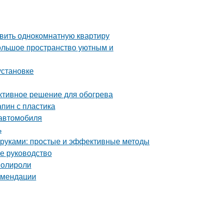
авить однокомнатную квартиру
большое пространство уютным и
установке
ективное решение для обогрева
апин с пластика
 автомобиля
ь
и руками: простые и эффективные методы
ое руководство
полироли
комендации