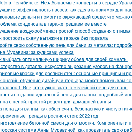
loto в Челябинске: Незабываемые концерты в сердце Урал
учшите эффективность насоса: как сделать приямок для на
кономьте деньги и помогите окружающей среде: что можно 
облема конденсата в гараже: решаем ее вместе
учшение воздухообмена: простой способ создания оптимал
к построить схему вытяжки в гараже без подвала
ройте свою собственную печь для бани из металла: подроб
на Муравина: за кулисами успеха
к выбрать оптимальную ширину обоев для своей комнаты
стерство в деталях: искусство вырезания узоров на фанер
риловые краски для росписи стен: основные принципы и п
к онлайн-обучение дизайну интерьера может помочь вам с
головок 1: Всё, что нужно знать о желейной пенe для ванн
креты создания идеальной пены для ванны: подробный ин
нна с пеной: простой рецепт для домашней ванны
з пена для ванны: как обеспечить безопасную и чистую гиги
временные тренды в росписи стен: 2022 год
иготовление бетонной смеси для отмостки. Компоненты и 
торская система Анны Муравиной: как продвигать свою раб