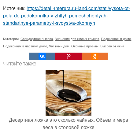
Источник:
https://detali-interera.ru-land.com/stati/vysota-ot-
pola-do-podokonnika-v-zhilyh-pomeshcheniyah-
standartnye-parametry-i-svoystva-okonnyh
Категории:
Стандартная высота
,
Значение для жилых комнат
,
Подоконник в доме
,
Подоконник в частном доме
,
Частный дом
,
Оконные проемы
,
Высота от окна
Читайте также
Десертная ложка это сколько чайных. Объем и мера
веса в столовой ложке