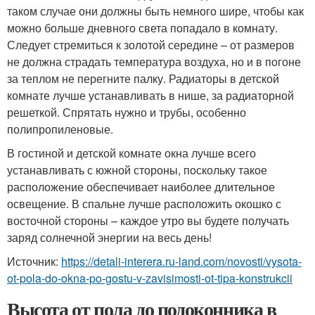
таком случае они должны быть немного шире, чтобы как
можно больше дневного света попадало в комнату.
Следует стремиться к золотой середине – от размеров
не должна страдать температура воздуха, но и в погоне
за теплом не перегните палку. Радиаторы в детской
комнате лучше устанавливать в нише, за радиаторной
решеткой. Спрятать нужно и трубы, особенно
полипропиленовые.
В гостиной и детской комнате окна лучше всего
устанавливать с южной стороны, поскольку такое
расположение обеспечивает наиболее длительное
освещение. В спальне лучше расположить окошко с
восточной стороны – каждое утро вы будете получать
заряд солнечной энергии на весь день!
Источник:
https://detali-interera.ru-land.com/novosti/vysota-
ot-pola-do-okna-po-gostu-v-zavisimosti-ot-tipa-konstrukcii
Высота от пола до подоконника в