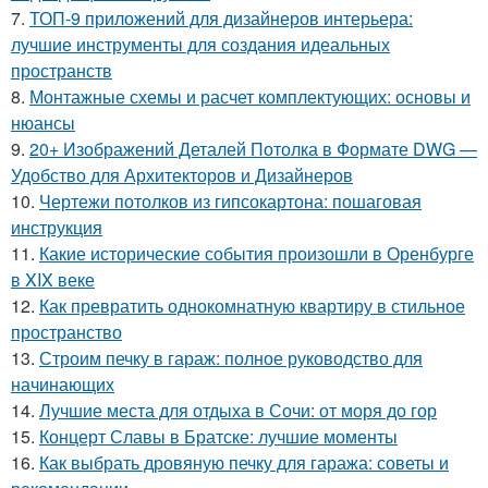
7.
ТОП-9 приложений для дизайнеров интерьера:
лучшие инструменты для создания идеальных
пространств
8.
Монтажные схемы и расчет комплектующих: основы и
нюансы
9.
20+ Изображений Деталей Потолка в Формате DWG —
Удобство для Архитекторов и Дизайнеров
10.
Чертежи потолков из гипсокартона: пошаговая
инструкция
11.
Какие исторические события произошли в Оренбурге
в XIX веке
12.
Как превратить однокомнатную квартиру в стильное
пространство
13.
Строим печку в гараж: полное руководство для
начинающих
14.
Лучшие места для отдыха в Сочи: от моря до гор
15.
Концерт Славы в Братске: лучшие моменты
16.
Как выбрать дровяную печку для гаража: советы и