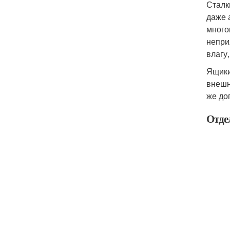
Сталк
даже 
много
непри
влагу
Ящики
внешн
же до
Отде