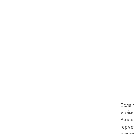
Если 
мойки
Важно
герме
влаго