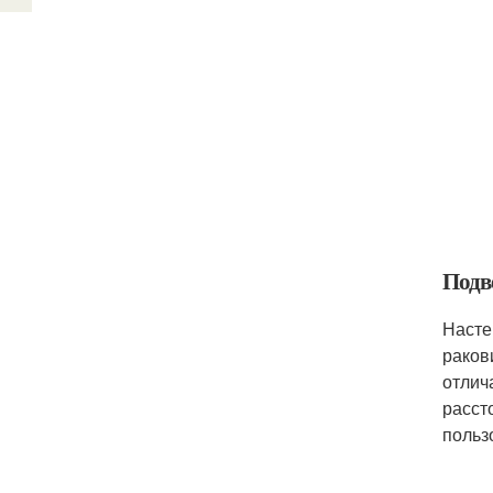
Подв
Насте
раков
отлич
расст
польз