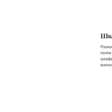
Шка
Разно
полок
шкафы
ванну