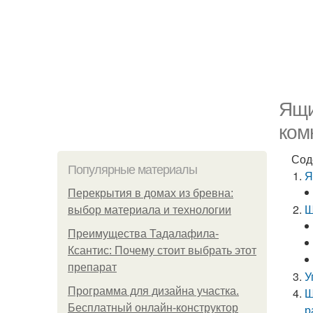
Ящи
ком
Сод
Популярные материалы
Я
Перекрытия в домах из бревна:
Ш
выбор материала и технологии
Преимущества Тадалафила-
Ксантис: Почему стоит выбрать этот
препарат
У
Программа для дизайна участка.
Ш
Бесплатный онлайн-конструктор
р