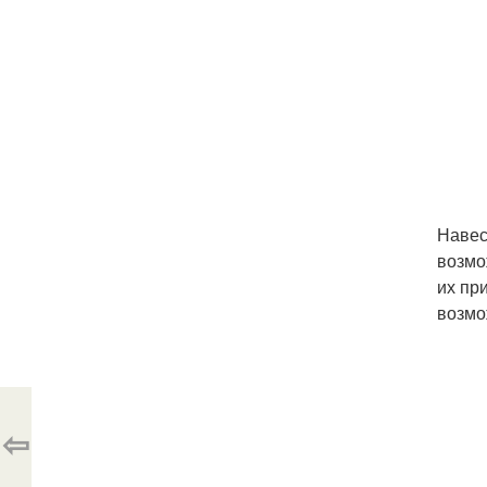
Навес
возмо
их пр
возмо
⇦