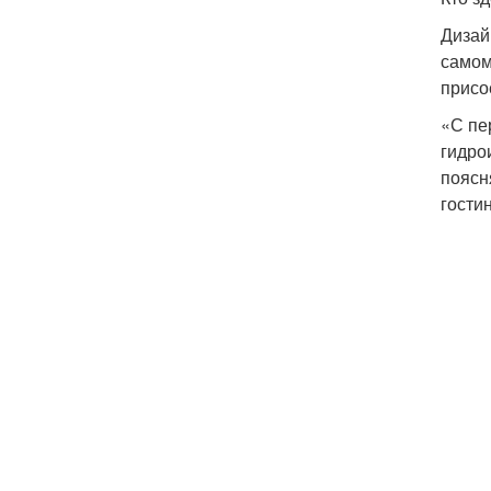
Дизай
самом
присо
«С пе
гидро
поясн
гости