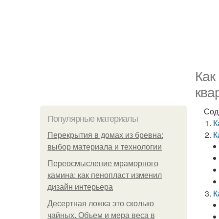
Как
ква
Сод
Популярные материалы
К
К
Перекрытия в домах из бревна:
выбор материала и технологии
Переосмысление мраморного
камина: как пенопласт изменил
дизайн интерьера
К
Десертная ложка это сколько
чайных. Объем и мера веса в