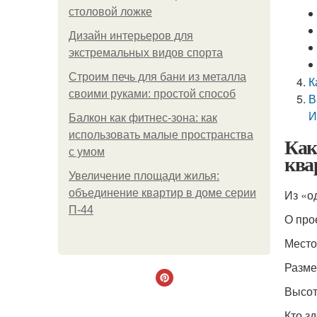
столовой ложке
Дизайн интерьеров для
экстремальных видов спорта
Строим печь для бани из металла
К
своими руками: простой способ
В
И
Балкон как фитнес-зона: как
использовать малые пространства
Как
с умом
ква
Увеличение площади жилья:
объединение квартир в доме серии
Из «о
П-44
О про
Место
Размер
Высот
Кто з