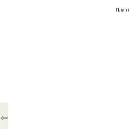
План 
⇦