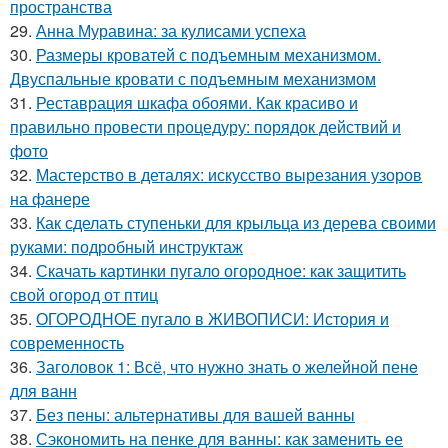
пространства
29.
Анна Муравина: за кулисами успеха
30.
Размеры кроватей с подъемным механизмом.
Двуспальные кровати с подъемным механизмом
31.
Реставрация шкафа обоями. Как красиво и
правильно провести процедуру: порядок действий и
фото
32.
Мастерство в деталях: искусство вырезания узоров
на фанере
33.
Как сделать ступеньки для крыльца из дерева своими
руками: подробный инструктаж
34.
Скачать картинки пугало огородное: как защитить
свой огород от птиц
35.
ОГОРОДНОЕ пугало в ЖИВОПИСИ: История и
современность
36.
Заголовок 1: Всё, что нужно знать о желейной пенe
для ванн
37.
Без пены: альтернативы для вашей ванны
38.
Сэкономить на пенке для ванны: как заменить ее