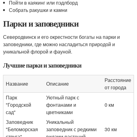
Пойти в каякинг или пэдлборд
Собрать ракушки и камни
Парки и заповедники
Северодвинск и его окрестности богаты на парки и
заповедники, где можно насладиться природой и
уникальной флорой и фауной.
Лучшие парки и заповедники
Расстояние
Название
Описание
от города
Парк
Уютный парк с
"Городской
фонтанами и
0 км
сад"
цветниками
Заповедник
Уникальный
"Беломорская
заповедник с редкими
30 км
струга"
видами растений