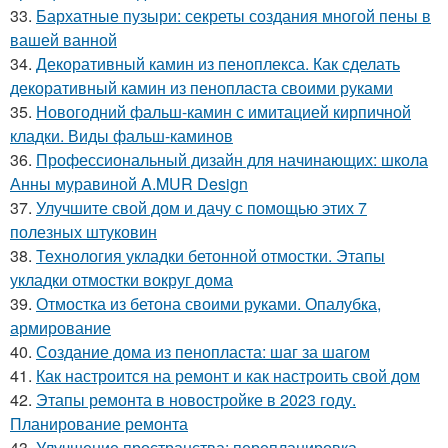
33.
Бархатные пузыри: секреты создания многой пены в
вашей ванной
34.
Декоративный камин из пеноплекса. Как сделать
декоративный камин из пенопласта своими руками
35.
Новогодний фальш-камин с имитацией кирпичной
кладки. Виды фальш-каминов
36.
Профессиональный дизайн для начинающих: школа
Анны муравиной A.MUR Design
37.
Улучшите свой дом и дачу с помощью этих 7
полезных штуковин
38.
Технология укладки бетонной отмостки. Этапы
укладки отмостки вокруг дома
39.
Отмостка из бетона своими руками. Опалубка,
армирование
40.
Создание дома из пенопласта: шаг за шагом
41.
Как настроится на ремонт и как настроить свой дом
42.
Этапы ремонта в новостройке в 2023 году.
Планирование ремонта
43.
Улучшение пространства: перепланировка