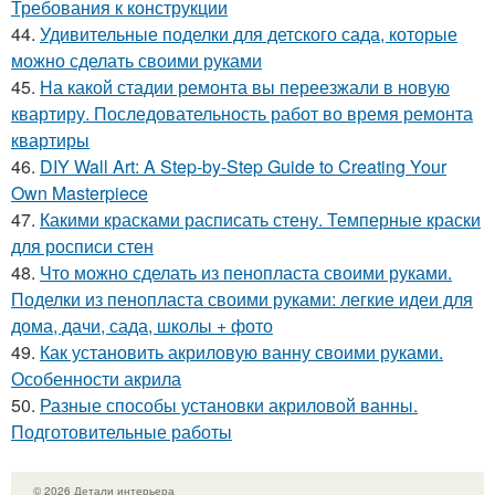
Требования к конструкции
44.
Удивительные поделки для детского сада, которые
можно сделать своими руками
45.
На какой стадии ремонта вы переезжали в новую
квартиру. Последовательность работ во время ремонта
квартиры
46.
DIY Wall Art: A Step-by-Step Guide to Creating Your
Own Masterpiece
47.
Какими красками расписать стену. Темперные краски
для росписи стен
48.
Что можно сделать из пенопласта своими руками.
Поделки из пенопласта своими руками: легкие идеи для
дома, дачи, сада, школы + фото
49.
Как установить акриловую ванну своими руками.
Особенности акрила
50.
Разные способы установки акриловой ванны.
Подготовительные работы
© 2026 Детали интерьера