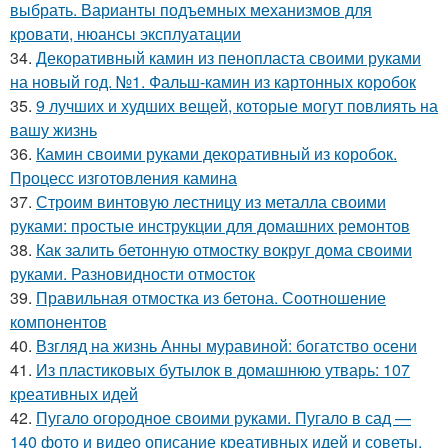
выбрать. Варианты подъемных механизмов для
кровати, нюансы эксплуатации
34.
Декоративный камин из пенопласта своими руками
на новый год. №1. Фальш-камин из картонных коробок
35.
9 лучших и худших вещей, которые могут повлиять на
вашу жизнь
36.
Камин своими руками декоративный из коробок.
Процесс изготовления камина
37.
Строим винтовую лестницу из металла своими
руками: простые инструкции для домашних ремонтов
38.
Как залить бетонную отмостку вокруг дома своими
руками. Разновидности отмосток
39.
Правильная отмостка из бетона. Соотношение
компонентов
40.
Взгляд на жизнь Анны муравиной: богатство осени
41.
Из пластиковых бутылок в домашнюю утварь: 107
креативных идей
42.
Пугало огородное своими руками. Пугало в сад —
140 фото и видео описание креативных идей и советы,