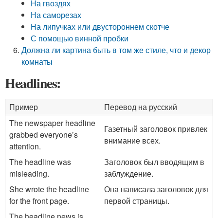
На гвоздях
На саморезах
На липучках или двустороннем скотче
С помощью винной пробки
Должна ли картина быть в том же стиле, что и декор
комнаты
Headlines:
Пример
Перевод на русский
The newspaper headline
Газетный заголовок привлек
grabbed everyone’s
внимание всех.
attention.
The headline was
Заголовок был вводящим в
misleading.
заблуждение.
She wrote the headline
Она написала заголовок для
for the front page.
первой страницы.
The headline news is