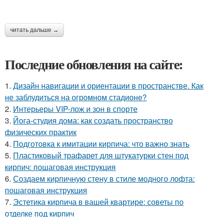
читать дальше →
Последние обновления на сайте:
1.
Дизайн навигации и ориентации в пространстве. Как
не заблудиться на огромном стадионе?
2.
Интерьеры VIP-лож и зон в спорте
3.
Йога-студия дома: как создать пространство
физических практик
4.
Подготовка к имитации кирпича: что важно знать
5.
Пластиковый трафарет для штукатурки стен под
кирпич: пошаговая инструкция
6.
Создаем кирпичную стену в стиле модного лофта:
пошаговая инструкция
7.
Эстетика кирпича в вашей квартире: советы по
отделке под кирпич