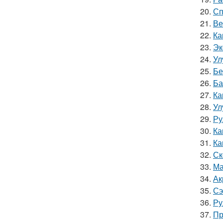
20.
Сп
21.
Ве
22.
Ка
23.
Эк
24.
Ул
25.
Бе
26.
Ба
27.
Ка
28.
Ул
29.
Ру
30.
Ка
31.
Ка
32.
Ск
33.
Ма
34.
Ак
35.
Сэ
36.
Ру
37.
Пр