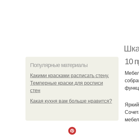
Шка
10 
Популярные материалы
Мебел
Какими красками расписать стену.
собра
Темперные краски для росписи
функц
стен
Какая кухня вам больше нравится?
Яркий
Сочет
мебел