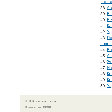
раств
38.
Ав
39.
Вз
40.
Бе
41.
Ка
42.
Уд
43.
По
новос
44.
Ва
45.
А 
46.
Эк
47.
Из
48.
Кр
49.
Ко
50.
Ул
© 2026 Детали интерьера
Интересные идеи Handmade!