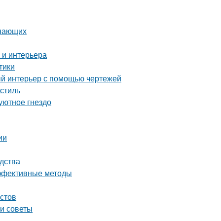
инающих
 и интерьера
тики
ый интерьер с помощью чертежей
стиль
уютное гнездо
ии
дства
эффективные методы
истов
 и советы