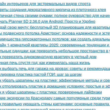
айн интерьеров для экстремальных видов спорта
реты создания декоративного кирпича из плиточного клея
пичная стена своими руками: полное руководство для нач
чать Planner 5D 2.36.0 для Android: Просто и Удобно
дай свою мечту: бесплатный 3D планировщик для квартиры
ы подвесного потолка Армстронг: основа надежности и эсте
имущества гипсокартонных потолков: как создать идеальн
айн 1-комнатной квартиры 2025: современные тенденции и 
льные однушки: как превратить небольшое пространство в 
к превратить однокомнатную квартиру в уютный дом
чная печь спустя год: как изменилась наша жизнь
к выбрать печь для гаража на дровах: советы и рекомендац
лировка пластика пастой ГОИ: шаг за шагом
к убрать царапины на пластике: эффективные методы и сре
к отполировать пластик в домашних условиях: простые и 
к я убрал царапины с пластика: проверенные лайфхаки
кие экскурсии по Краснодару самые популярные среди тур
к правильно украшать стены картинами: основные правила
сскажите о роли железной дороги в развитии города