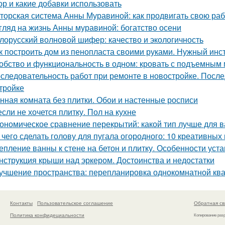
ор и какие добавки использовать
торская система Анны Муравиной: как продвигать свою раб
гляд на жизнь Анны муравиной: богатство осени
лорусский волновой шифер: качество и экологичность
к построить дом из пенопласта своими руками. Нужный инс
обство и функциональность в одном: кровать с подъемным
следовательность работ при ремонте в новостройке. После
тройке
нная комната без плитки. Обои и настенные росписи
если не хочется плитку. Пол на кухне
ономическое сравнение перекрытий: какой тип лучше для 
 чего сделать голову для пугала огородного: 10 креативных
епление ванны к стене на бетон и плитку. Особенности ус
нструкция крыши над эркером. Достоинства и недостатки
учшение пространства: перепланировка однокомнатной ква
Контакты
Пользовательское соглашение
Обратная св
Политика конфидециальности
Копирование раз