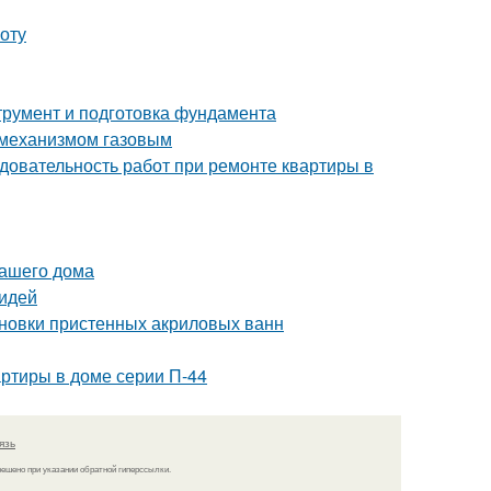
оту
трумент и подготовка фундамента
 механизмом газовым
довательность работ при ремонте квартиры в
вашего дома
 идей
тановки пристенных акриловых ванн
ртиры в доме серии П-44
язь
решено при указании обратной гиперссылки.