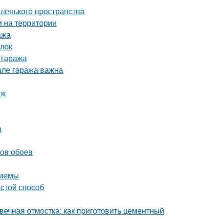
аленького пространства
м на территории
ажа
ылок
 гаража
але гаража важна
аж
а
нов обоев
риемы
остой способ
вечная отмостка: как приготовить цементный