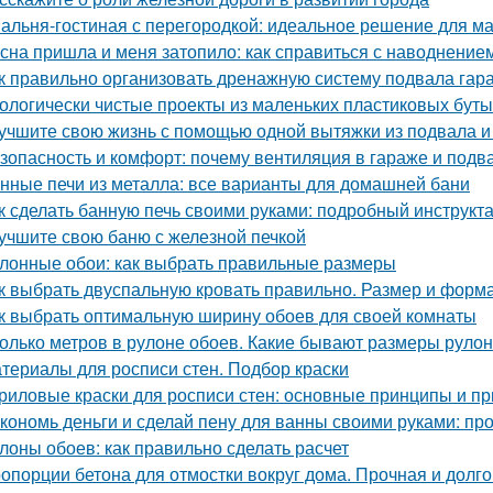
альня-гостиная с перегородкой: идеальное решение для м
сна пришла и меня затопило: как справиться с наводнение
к правильно организовать дренажную систему подвала гар
ологически чистые проекты из маленьких пластиковых бут
учшите свою жизнь с помощью одной вытяжки из подвала и
зопасность и комфорт: почему вентиляция в гараже и подв
нные печи из металла: все варианты для домашней бани
к сделать банную печь своими руками: подробный инструкт
учшите свою баню с железной печкой
лонные обои: как выбрать правильные размеры
к выбрать двуспальную кровать правильно. Размер и форм
к выбрать оптимальную ширину обоев для своей комнаты
олько метров в рулоне обоев. Какие бывают размеры руло
териалы для росписи стен. Подбор краски
риловые краски для росписи стен: основные принципы и п
кономь деньги и сделай пену для ванны своими руками: пр
лоны обоев: как правильно сделать расчет
опорции бетона для отмостки вокруг дома. Прочная и долго