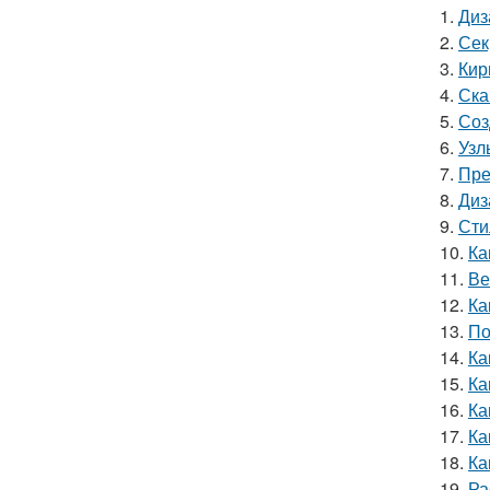
1.
Диз
2.
Сек
3.
Кир
4.
Ска
5.
Соз
6.
Узл
7.
Пре
8.
Диз
9.
Сти
10.
Ка
11.
Ве
12.
Ка
13.
По
14.
Ка
15.
Ка
16.
Ка
17.
Ка
18.
Ка
19.
Ра