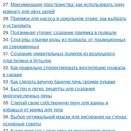
27.
Максимизация пространства: как использовать одну
комнату для двух целей
28.
Приямок для насоса в цокольном этаже: как выбрать
и установить
29.
Подземная утопия: создание приямка в подвале
30.
Способы откачки воды из подвала: от традиционных
до современных
31.
Создание удивительных поделок из воздушного
пластилина и бутылок
32.
Как правильно спроектировать вентиляцию подвала
в гараже
33.
Как сделать вечную банную печь своими руками
34.
Быстро и легко: рецепты для создания
многочисленных пены
35.
Сделай свою собственную пену для ванны и
избавься от крема для тела
36.
Выбор оптимальной краски для рисования на стенах:
основные советы
37.
Какие кровати с подъемным механизмом лучше