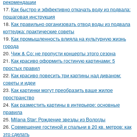
рекомендации
17.
Как быстро и эффективно откачать воду из подвала:
пошаговая инструкция
18.
Как правильно организовать отвод воды из подвала
коттеджа: практические советы
19.
Как промышленность влияла на культурную жизнь
города
20.
Чиж & Co: не пропусти концерты этого сезона
21.
Как красиво оформить гостиную картинами: 5
простых правил
22.
Как красиво повесить три картины над диваном:
советы и идеи
23.
Как картинки могут преобразить ваше жилое
пространство
24.
Как разместить картины в интерьере: основные
правила
25.
Milana Star: Рождение звезды из Вологды
26.
Совмещение гостиной и спальни в 20 кв. метров: как
это сделать