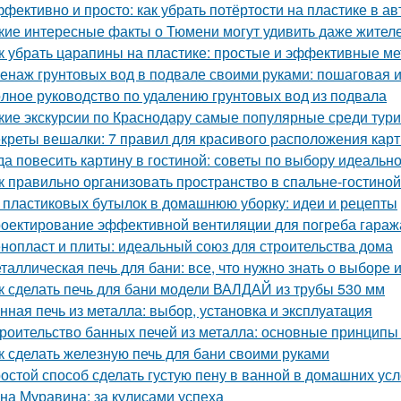
фективно и просто: как убрать потёртости на пластике в а
кие интересные факты о Тюмени могут удивить даже жител
к убрать царапины на пластике: простые и эффективные м
енаж грунтовых вод в подвале своими руками: пошаговая 
лное руководство по удалению грунтовых вод из подвала
кие экскурсии по Краснодару самые популярные среди тур
креты вешалки: 7 правил для красивого расположения кар
да повесить картину в гостиной: советы по выбору идеальн
к правильно организовать пространство в спальне-гостиной
 пластиковых бутылок в домашнюю уборку: идеи и рецепты
оектирование эффективной вентиляции для погреба гараж
нопласт и плиты: идеальный союз для строительства дома
таллическая печь для бани: все, что нужно знать о выборе 
к сделать печь для бани модели ВАЛДАЙ из трубы 530 мм
нная печь из металла: выбор, установка и эксплуатация
роительство банных печей из металла: основные принципы
к сделать железную печь для бани своими руками
остой способ сделать густую пену в ванной в домашних ус
на Муравина: за кулисами успеха