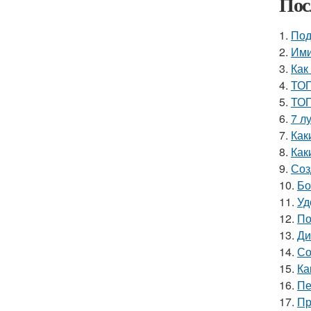
Пос
1.
Под
2.
Ими
3.
Как
4.
ТОП
5.
ТОП
6.
7 л
7.
Как
8.
Как
9.
Соз
10.
Бо
11.
Уд
12.
По
13.
Ди
14.
Со
15.
Ка
16.
Пе
17.
Пр