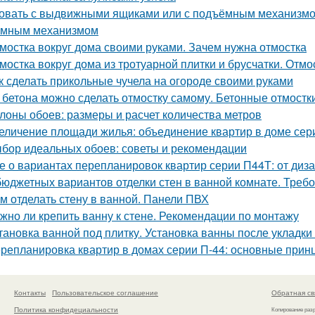
овать с выдвижными ящиками или с подъёмным механизмом.
емным механизмом
мостка вокруг дома своими руками. Зачем нужна отмостка
мостка вокруг дома из тротуарной плитки и брусчатки. Отмо
к сделать прикольные чучела на огороде своими руками
 бетона можно сделать отмостку самому. Бетонные отмостк
лоны обоев: размеры и расчет количества метров
еличение площади жилья: объединение квартир в доме сер
бор идеальных обоев: советы и рекомендации
е о вариантах перепланировок квартир серии П44Т: от диз
бюджетных вариантов отделки стен в ванной комнате. Треб
м отделать стену в ванной. Панели ПВХ
жно ли крепить ванну к стене. Рекомендации по монтажу
тановка ванной под плитку. Установка ванны после укладки
репланировка квартир в домах серии П-44: основные прин
Контакты
Пользовательское соглашение
Обратная св
Политика конфидециальности
Копирование раз