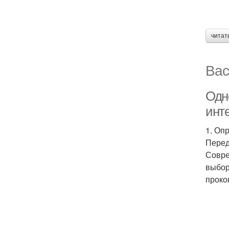
читат
Вас
Одно
инт
1. Оп
Перед
Совре
выбор
проко