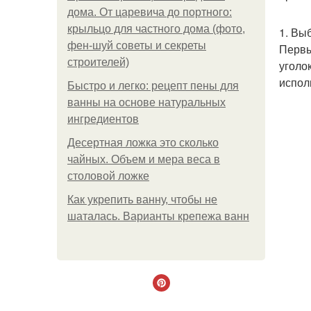
дома. От царевича до портного:
крыльцо для частного дома (фото,
1. Вы
фен-шуй советы и секреты
Первы
строителей)
уголо
испол
Быстро и легко: рецепт пены для
ванны на основе натуральных
ингредиентов
Десертная ложка это сколько
чайных. Объем и мера веса в
столовой ложке
Как укрепить ванну, чтобы не
шаталась. Варианты крепежа ванн