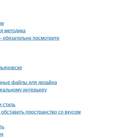
ов
ая методика
– обязательно посмотрите
льяновске
орные файлы для дизайна
деальному интерьеру
и стиль
обставить пространство со вкусом
ть
ек