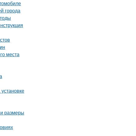
втомобиле
ей города
етоды
инструкция
истов
тин
ого места
а
и установке
 и размеры
ловиях