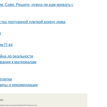
 Сове. Решите, нужна ли вам кровать с
стка тротуарной плиткой вокруг дома
и
ии П-44
айна до реальности
ования к материалам
 плитки
ципы и рекомендации
язь
решено при указании обратной гиперссылки.