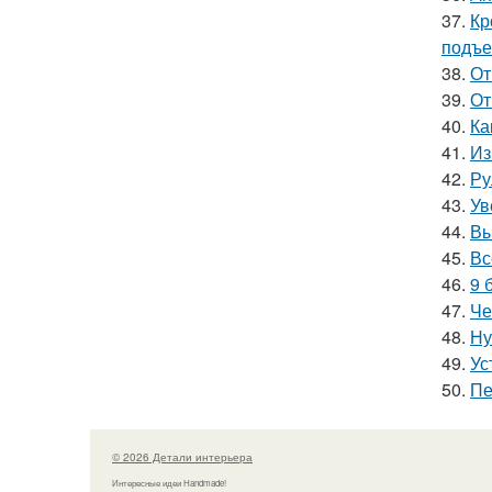
37.
Кр
подъ
38.
От
39.
От
40.
Ка
41.
Из
42.
Ру
43.
Ув
44.
Вы
45.
Вс
46.
9 
47.
Че
48.
Ну
49.
Ус
50.
Пе
© 2026 Детали интерьера
Интересные идеи Handmade!