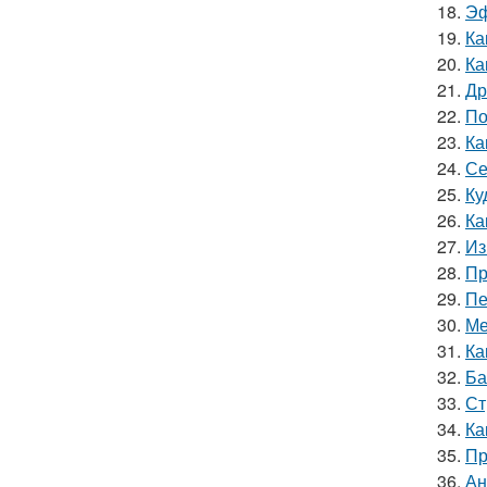
18.
Эф
19.
Ка
20.
Ка
21.
Др
22.
По
23.
Ка
24.
Се
25.
Ку
26.
Ка
27.
Из
28.
Пр
29.
Пе
30.
Ме
31.
Ка
32.
Ба
33.
Ст
34.
Ка
35.
Пр
36.
Ан