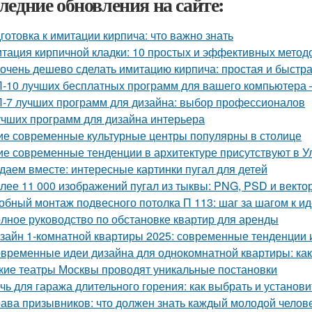
ледние обновления на сайте:
готовка к имитации кирпича: что важно знать
тация кирпичной кладки: 10 простых и эффективных метод
 очень дешево сделать имитацию кирпича: простая и быстр
-10 лучших бесплатных программ для вашего компьютера 
-7 лучших программ для дизайна: выбор профессионалов
учших программ для дизайна интерьера
ие современные культурные центры популярны в столице
ие современные тенденции в архитектуре присутствуют в У
даем вместе: интересные картинки пугал для детей
лее 11 000 изображений пугал из тыквы: PNG, PSD и вект
обный монтаж подвесного потолка П 113: шаг за шагом к и
лное руководство по обстановке квартир для аренды
зайн 1-комнатной квартиры 2025: современные тенденции 
временные идеи дизайна для однокомнатной квартиры: как 
кие театры Москвы проводят уникальные постановки
чь для гаража длительного горения: как выбрать и установи
ава призывников: что должен знать каждый молодой челов