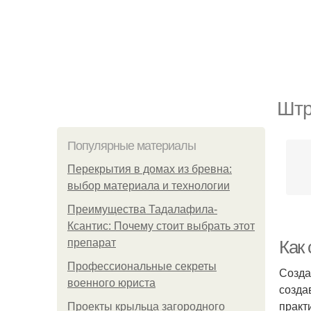
Штр
Популярные материалы
Перекрытия в домах из бревна:
выбор материала и технологии
Преимущества Тадалафила-
Ксантис: Почему стоит выбрать этот
препарат
Как 
Профессиональные секреты
Созда
военного юриста
созда
практ
Проекты крыльца загородного