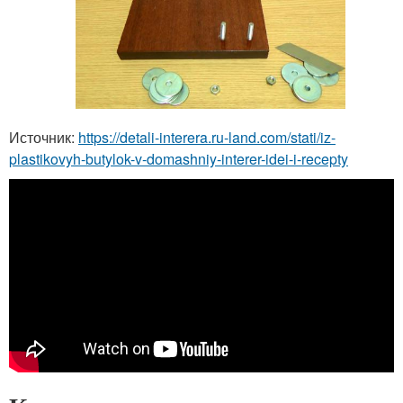
Источник:
https://detali-interera.ru-land.com/stati/iz-
plastikovyh-butylok-v-domashniy-interer-idei-i-recepty