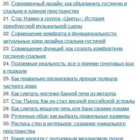
20.
Современный дизайн: как объединить гостиную и
спальню в едином пространстве
21.
Стас Намин и группа «Цветы»: История
оренбургской музыкальной сцены
22.
Совмещение комфорта и функциональности:
актуальные идеи дизайна спальни-гостиной
23.
Совмещение функций: как создать комфортную
гостиную-спальню
24.
Подземная реальность: все о приеме грунтовых вод
в подвале
25.
Как правильно организовать дренаж подвала
частного дома
26.
Как сделать чертежи банной печи из металла
27.
Стас Пьеха: Как он стал звездой российской эстрады
28.
Как сделать мощную печь для бани своими руками
29.
Рулонные обои: как выбрать правильные размеры
30.
Роспись стен в интерьере: создание уникального
пространства
31.
Какие кровати с подъемным механизмом лучше