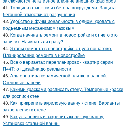
заключаются негативное влияние внешних факторов
41.
Толщина отмостки из бетона вокруг дома. Защита
бетонной отмостки от разрушения
42.
Удобство и функциональность в одном: кровать с
подъемным механизмом газовым
43.
Когда начинать ремонт в новостройке и от чего это
зависит. Начинать ли сразу?
44.
Этапы ремонта в новостройке с нуля пошагово.
Планирование ремонта в новостройке
45.
Все о вариантах перепланировок квартир серии
П44Т: от дизайна до реальности
46.
Альтернатива керамической плитке в ванной.
Стеновые панели
47.
Какими красками расписать стену. Темперные краски
для росписи стен
48.
Как прикрепить акриловую ванну к стене. Варианты
закрепления к стене
49.
Как установить и закрепить железную ванну.
Установка стальной ванны