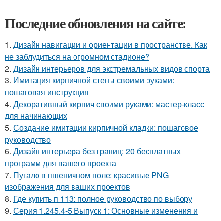
Последние обновления на сайте:
1.
Дизайн навигации и ориентации в пространстве. Как
не заблудиться на огромном стадионе?
2.
Дизайн интерьеров для экстремальных видов спорта
3.
Имитация кирпичной стены своими руками:
пошаговая инструкция
4.
Декоративный кирпич своими руками: мастер-класс
для начинающих
5.
Создание имитации кирпичной кладки: пошаговое
руководство
6.
Дизайн интерьера без границ: 20 бесплатных
программ для вашего проекта
7.
Пугало в пшеничном поле: красивые PNG
изображения для ваших проектов
8.
Где купить п 113: полное руководство по выбору
9.
Серия 1.245.4-5 Выпуск 1: Основные изменения и