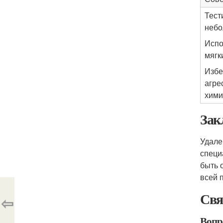
Тест
небо
Испо
мягк
Избе
агре
хими
Зак
Удале
специ
быть 
всей 
Свя
⇦
Вопр