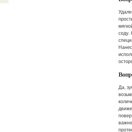
Удале
прост
мягко
соду.
специ
Нанес
испол
остор
Вопр
Да, з
возьм
колич
движе
повер
важно
проте