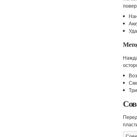
повер
Нан
Акк
Уда
Мето
Нажда
остор
Воз
Смо
Три
Сов
Перед
пласт
Сове