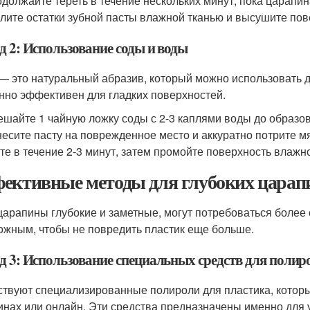
должайте тереть в течение нескольких минут, пока царапин
лите остатки зубной пасты влажной тканью и высушите пов
д 2: Использование соды и воды
— это натуральный абразив, который можно использовать д
нно эффективен для гладких поверхностей.
шайте 1 чайную ложку соды с 2-3 каплями воды до образов
есите пасту на поврежденное место и аккуратно потрите мя
те в течение 2-3 минут, затем промойте поверхность влажн
ективные методы для глубоких царап
царапины глубокие и заметные, могут потребоваться более
ожным, чтобы не повредить пластик еще больше.
д 3: Использование специальных средств для полир
твуют специализированные полироли для пластика, котор
инах или онлайн. Эти средства предназначены именно для