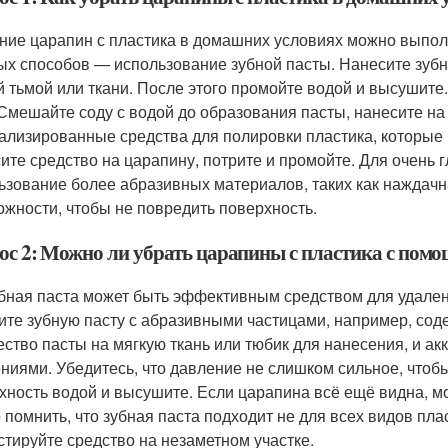
ние царапин с пластика в домашних условиях можно выпол
ых способов — использование зубной пасты. Нанесите зубн
й тьмой или ткани. После этого промойте водой и высушите
 Смешайте соду с водой до образования пасты, нанесите на
ализированные средства для полировки пластика, которые 
ите средство на царапину, потрите и промойте. Для очень 
ьзование более абразивных материалов, таких как наждачна
ожности, чтобы не повредить поверхность.
ос 2: Можно ли убрать царапины с пластика с пом
убная паста может быть эффективным средством для удалени
ите зубную пасту с абразивными частицами, например, со
ество пасты на мягкую ткань или тюбик для нанесения, и а
ниями. Убедитесь, что давление не слишком сильное, чтоб
хность водой и высушите. Если царапина всё ещё видна, м
 помнить, что зубная паста подходит не для всех видов пл
стируйте средство на незаметном участке.