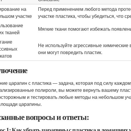
ирование на
Перед применением любого метода проте
льшом участке
участке пластика, чтобы убедиться, что с
льзование
Мягкие ткани помогают избежать появлен
их тканей
гание
Не используйте агрессивные химические ве
ссивных
они могут повредить пластик.
катов
лючение
ние царапин с пластика — задача, которая под силу каждом
ализированные полироли, вы можете вернуть вашему пласт
осторожным и тестировать любые методы на небольшом уча
площади царапины.
занные вопросы и ответы:
ос 1: Как убрать царапины с пластика в домашних 