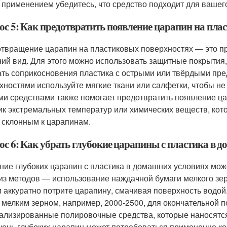
 применением убедитесь, что средство подходит для вашего
ос 5: Как предотвратить появление царапин на пла
твращение царапин на пластиковых поверхностях — это пр
ий вид. Для этого можно использовать защитные покрытия, 
ать соприкосновения пластика с острыми или твёрдыми пр
хностями используйте мягкие ткани или салфетки, чтобы не
ми средствами также помогает предотвратить появление цар
ик экстремальных температур или химических веществ, кото
 склонным к царапинам.
ос 6: Как убрать глубокие царапины с пластика в 
ние глубоких царапин с пластика в домашних условиях мож
из методов — использование наждачной бумаги мелкого зер
и аккуратно потрите царапину, смачивая поверхность водой
 мелким зерном, например, 2000-2500, для окончательной 
ализированные полировочные средства, которые наносятся
чень глубоких царапин может потребоваться применение к