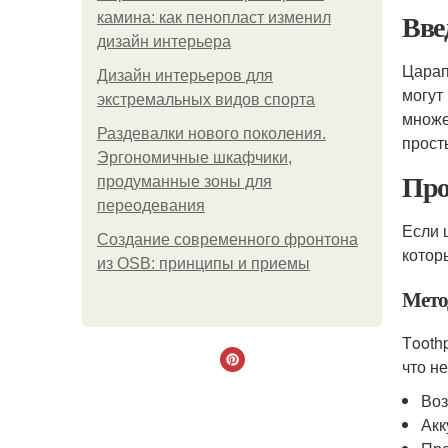
Вве
камина: как пенопласт изменил
дизайн интерьера
Царап
Дизайн интерьеров для
могут
экстремальных видов спорта
множе
Раздевалки нового поколения.
прост
Эргономичные шкафчики,
Про
продуманные зоны для
переодевания
Если 
Создание современного фронтона
котор
из OSB: принципы и приемы
Мето
Тooth
что н
Воз
Акк