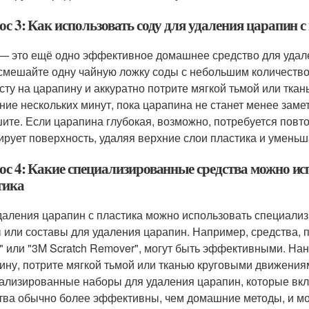
с 3: Как использовать соду для удаления царапин с
— это ещё одно эффективное домашнее средство для удале
 смешайте одну чайную ложку соды с небольшим количество
асту на царапину и аккуратно потрите мягкой тьмой или тк
ение нескольких минут, пока царапина не станет менее заме
ите. Если царапина глубокая, возможно, потребуется повто
ирует поверхность, удаляя верхние слои пластика и умень
ос 4: Какие специализированные средства можно ис
тика
даления царапин с пластика можно использовать специализ
 или составы для удаления царапин. Например, средства, п
t" или "3M Scratch Remover", могут быть эффективными. На
ину, потрите мягкой тьмой или тканью круговыми движения
ализированные наборы для удаления царапин, которые вкл
тва обычно более эффективны, чем домашние методы, и мо