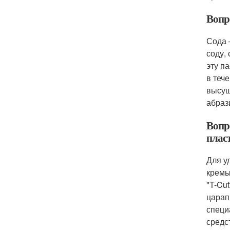
Вопро
Сода 
соду,
эту п
в теч
высуш
абраз
Вопр
плас
Для у
кремы
"T-Cu
царап
специ
средс