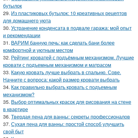
бутылок
29.
Из пластиковых бутылок: 10 креативных рецептов
для домашнего уюта
30.
Устранение конденсата в подвале гаража: мой опыт
и рекомендации
31.
ВАРИМ банную печь: как сделать бани более
комфортной и уютным местом
32.
Рейтинг кроватей с подъёмным механизмом. Лучшие
кровати с подъемным механизмом и матрасом
33.
Какую кровать лучше выбрать в спальню. Сове.
Начните с вопроса: какой размер кровати выбрать
34.
Как правильно выбрать кровать с подъемным
механизмом?
35.
Выбор оптимальных красок для рисования на стене
в квартире
36.
Твердая пена для ванны: секреты профессионалов
37.
Сухая пена для ванны: простой способ улучшить
свой быт