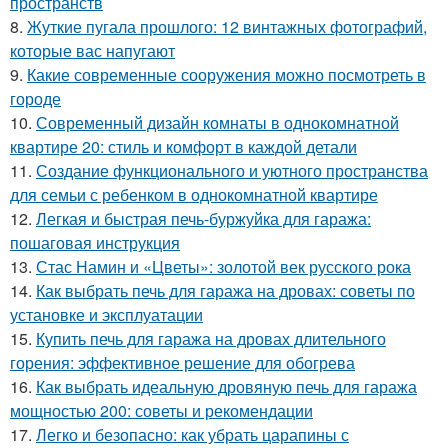
пространств
8.
Жуткие пугала прошлого: 12 винтажных фотографий,
которые вас напугают
9.
Какие современные сооружения можно посмотреть в
городе
10.
Современный дизайн комнаты в однокомнатной
квартире 20: стиль и комфорт в каждой детали
11.
Создание функционального и уютного пространства
для семьи с ребенком в однокомнатной квартире
12.
Легкая и быстрая печь-буржуйка для гаража:
пошаговая инструкция
13.
Стас Намин и «Цветы»: золотой век русского рока
14.
Как выбрать печь для гаража на дровах: советы по
установке и эксплуатации
15.
Купить печь для гаража на дровах длительного
горения: эффективное решение для обогрева
16.
Как выбрать идеальную дровяную печь для гаража
мощностью 200: советы и рекомендации
17.
Легко и безопасно: как убрать царапины с