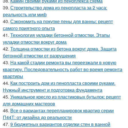
38.
Камин своими руками из пеноплекса схема
39.
Строительство дома из пенопласта за 2 часа:
реальность или миф
40.
Сэкономить на покупке пены для ванны: рецепт
самого приятного опыта
41.
Технология укладки бетонной отмостки. Этапы
укладки отмостки вокруг дома
42.
Толщина отмостки из бетона вокруг дома. Защита
бетонной отмостки от разрушения
43.
На какой стадии ремонта вы переезжали в новую
квартиру. Последовательность работ во время ремонта
квартиры
44.
Как построить дом из пенопласта своими руками.
Нужный инструмент и подготовка фундамента
45.
Уникальное кресло из пластиковых бутылок: рецепт
для домашних мастеров
46.
Все о вариантах перепланировок квартир серии
П44Т: от дизайна до реальности
47.
9 бюджетных вариантов отделки стен в ванной