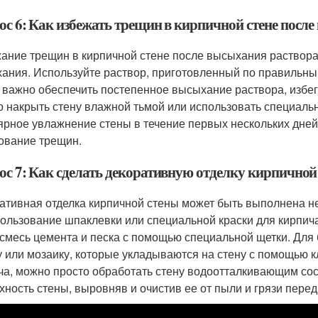
ос 6: Как избежать трещин в кирпичной стене посл
ание трещин в кирпичной стене после высыхания раствора 
ания. Используйте раствор, приготовленный по правильны
 важно обеспечить постепенное высыхание раствора, избега
 накрыть стену влажной тьмой или использовать специал
ярное увлажнение стены в течение первых нескольких дней
ование трещин.
ос 7: Как сделать декоративную отделку кирпичной
ативная отделка кирпичной стены может быть выполнена н
ользование шпаклевки или специальной краски для кирпича.
 смесь цемента и песка с помощью специальной щетки. Для
у или мозаику, которые укладываются на стену с помощью к
ча, можно просто обработать стену водоотталкивающим сос
хность стены, выровняв и очистив ее от пыли и грязи пере