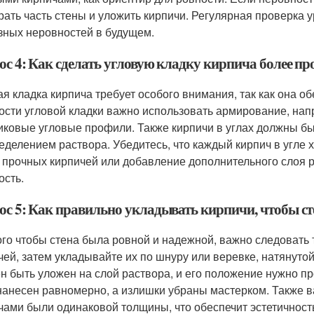
рать часть стены и уложить кирпичи. Регулярная проверка 
зных неровностей в будущем.
ос 4: Как сделать угловую кладку кирпича более пр
ая кладка кирпича требует особого внимания, так как она о
ости угловой кладки важно использовать армирование, нап
иковые угловые профили. Также кирпичи в углах должны б
еделением раствора. Убедитесь, что каждый кирпич в угле
 прочных кирпичей или добавление дополнительного слоя р
ость.
ос 5: Как правильно укладывать кирпичи, чтобы ст
ого чтобы стена была ровной и надежной, важно следовать 
чей, затем укладывайте их по шнуру или веревке, натянут
н быть уложен на слой раствора, и его положение нужно п
нанесен равномерно, а излишки убраны мастерком. Также в
чами были одинаковой толщины, что обеспечит эстетичность