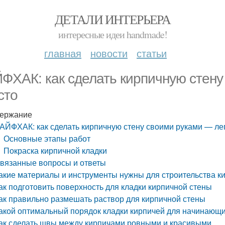
ДЕТАЛИ ИНТЕРЬЕРА
интересные идеи handmade!
главная
новости
статьи
ФХАК: как сделать кирпичную стену
сто
ержание
АЙФХАК: как сделать кирпичную стену своими руками — лег
Основные этапы работ
Покраска кирпичной кладки
вязанные вопросы и ответы
акие материалы и инструменты нужны для строительства к
ак подготовить поверхность для кладки кирпичной стены
ак правильно размешать раствор для кирпичной стены
акой оптимальный порядок кладки кирпичей для начинающ
ак сделать швы между кирпичами ровными и красивыми