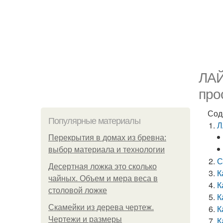
ЛАЙ
про
Сод
Популярные материалы
Л
Перекрытия в домах из бревна:
выбор материала и технологии
С
Десертная ложка это сколько
К
чайных. Объем и мера веса в
К
столовой ложке
К
Скамейки из дерева чертеж.
К
Чертежи и размеры
К