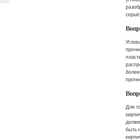
разоб
серьё
Вопр
Углов
прочн
пласт
распр
более
прочн
Вопр
Для т
кирпи
долже
быть 
кирпи