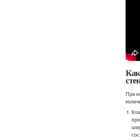
Как
сте
При к
колич
Кла
про
шир
сос