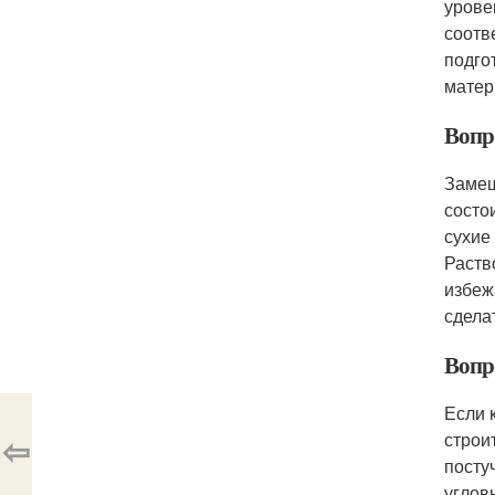
урове
соотв
подго
матер
Вопр
Замеш
состо
сухие
Раств
избеж
сдела
Вопр
Если 
⇦
строи
посту
углов