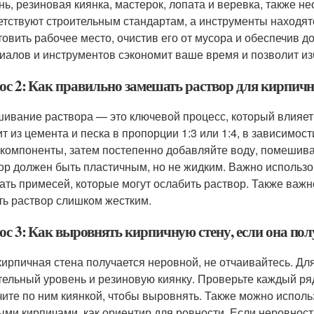
нь, резиновая киянка, мастерок, лопата и веревка, также н
етствуют строительным стандартам, а инструменты находят
товить рабочее место, очистив его от мусора и обеспечив д
иалов и инструментов сэкономит ваше время и позволит из
ос 2: Как правильно замешать раствор для кирпич
ивание раствора — это ключевой процесс, который влияет 
ит из цемента и песка в пропорции 1:3 или 1:4, в зависимо
 компоненты, затем постепенно добавляйте воду, помешива
ор должен быть пластичным, но не жидким. Важно использо
ать примесей, которые могут ослабить раствор. Также важ
ть раствор слишком жестким.
ос 3: Как выровнять кирпичную стену, если она пол
кирпичная стена получается неровной, не отчаивайтесь. Д
тельный уровень и резиновую киянку. Проверьте каждый ря
чите по ним киянкой, чтобы выровнять. Также можно исполь
ыми кирпичами, как ориентир для ровности. Если неровност