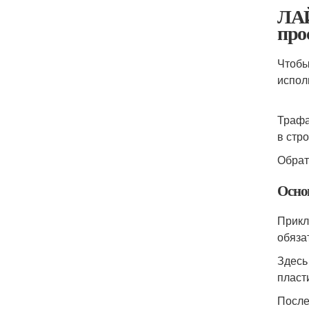
ЛАЙ
про
Чтобы
испол
Трафа
в стр
Обрат
Осно
Прикл
обяза
Здесь
пласт
После