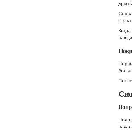
друго
Снова
стена
Когда
нажда
Покр
Первы
больш
После
Свя
Вопр
Подго
начал