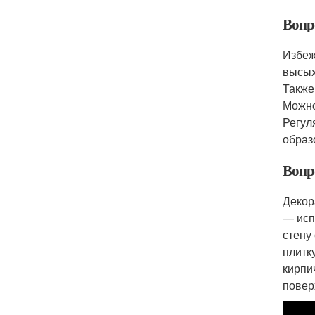
Вопр
Избеж
высых
Также
Можно
Регул
образ
Вопр
Декор
— исп
стену
плитк
кирпи
повер