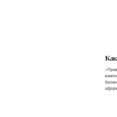
Как
«Прав
компо
балан
оформ