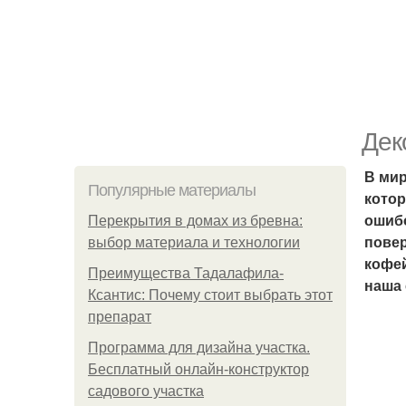
Дек
В мир
Популярные материалы
котор
ошибо
Перекрытия в домах из бревна:
повер
выбор материала и технологии
кофей
Преимущества Тадалафила-
наша 
Ксантис: Почему стоит выбрать этот
препарат
Программа для дизайна участка.
Бесплатный онлайн-конструктор
садового участка