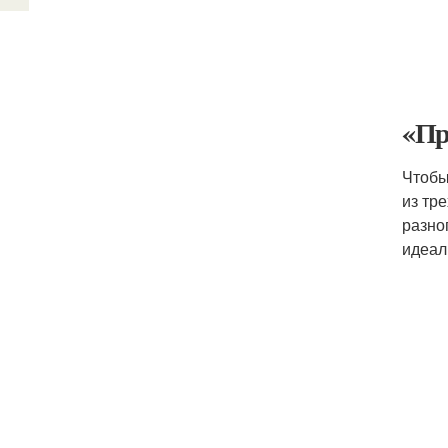
«Пр
Чтобы
из тр
разно
идеал