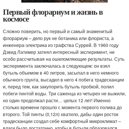
Первый флорариум и жизнь в
космосе
Сложно поверить, но первый и самый знаменитый
флорариум – дело рук не ботаника или флориста, а
инженера-электрика из графства Суррей. В 1960 году
Дэвид Латимер затеял интересный эксперимент, не
особо рассчитывая на ошеломляющие результаты. Суть
эксперимента заключалась в следующем: он взял
бутыль объемом в 40 литров, засыпал в него немного
обычного грунта, высадил в него 4 побега традесканции
и, перед тем, как закупорить бутыль пробкой, полил
побеги пинтой воды. Три саженца из четырех не выжили,
но один продолжал расти… целых 12 лет! Именно
столько времени прошло с момента первого полива до
второго. Той пинты (0,12л) хватило, дабы один росток
традесканции создал себе комфортный микроклимат –
влаги было достаточно, чтобы в бутыли образовался