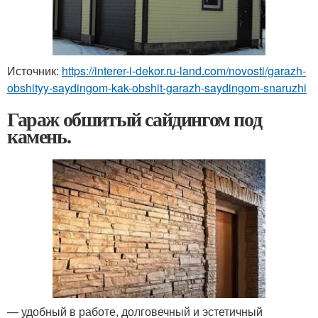
Источник:
https://interer-i-dekor.ru-land.com/novosti/garazh-
obshityy-saydingom-kak-obshit-garazh-saydingom-snaruzhi
Гараж обшитый сайдингом под
камень.
— удобный в работе, долговечный и эстетичный